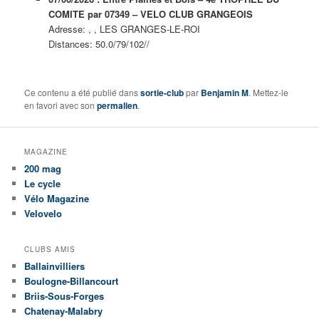
COMITE par 07349 – VELO CLUB GRANGEOIS
Adresse: , , LES GRANGES-LE-ROI
Distances: 50.0/79/102//
Ce contenu a été publié dans
sortie-club
par
Benjamin M
. Mettez-le
en favori avec son
permalien
.
MAGAZINE
200 mag
Le cycle
Vélo Magazine
Velovelo
CLUBS AMIS
Ballainvilliers
Boulogne-Billancourt
Briis-Sous-Forges
Chatenay-Malabry