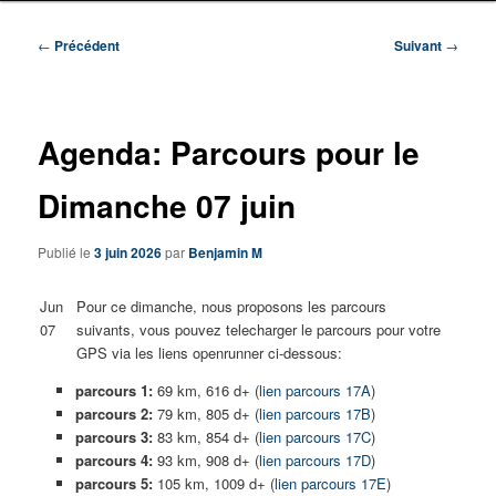
Navigation
←
Précédent
Suivant
→
des
articles
Agenda: Parcours pour le
Dimanche 07 juin
Publié le
3 juin 2026
par
Benjamin M
Jun
Pour ce dimanche, nous proposons les parcours
07
suivants, vous pouvez telecharger le parcours pour votre
GPS via les liens openrunner ci-dessous:
parcours 1:
69 km, 616 d+ (
lien parcours 17A
)
parcours 2:
79 km, 805 d+ (
lien parcours 17B
)
parcours 3:
83 km, 854 d+ (
lien parcours 17C
)
parcours 4:
93 km, 908 d+ (
lien parcours 17D
)
parcours 5:
105 km, 1009 d+ (
lien parcours 17E
)