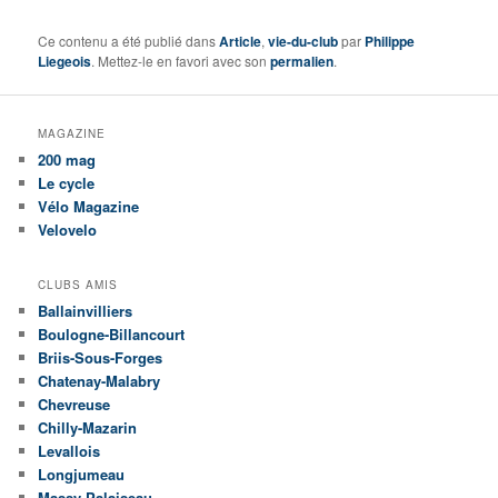
Ce contenu a été publié dans
Article
,
vie-du-club
par
Philippe
Liegeois
. Mettez-le en favori avec son
permalien
.
MAGAZINE
200 mag
Le cycle
Vélo Magazine
Velovelo
CLUBS AMIS
Ballainvilliers
Boulogne-Billancourt
Briis-Sous-Forges
Chatenay-Malabry
Chevreuse
Chilly-Mazarin
Levallois
Longjumeau
Massy Palaiseau