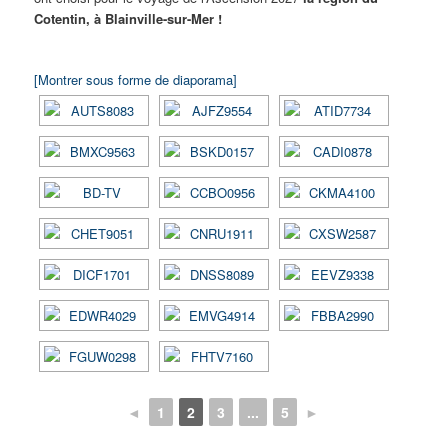
Cotentin, à Blainville-sur-Mer !
[Montrer sous forme de diaporama]
◄
1
2
3
...
5
►