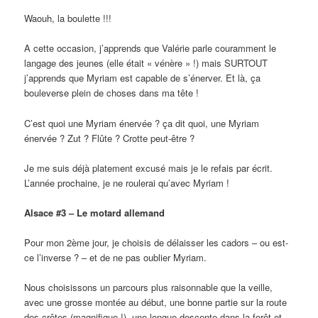
Waouh, la boulette !!!
A cette occasion, j’apprends que Valérie parle couramment le
langage des jeunes (elle était « vénère » !) mais SURTOUT
j’apprends que Myriam est capable de s’énerver. Et là, ça
bouleverse plein de choses dans ma tête !
C’est quoi une Myriam énervée ? ça dit quoi, une Myriam
énervée ? Zut ? Flûte ? Crotte peut-être ?
Je me suis déjà platement excusé mais je le refais par écrit.
L’année prochaine, je ne roulerai qu’avec Myriam !
Alsace #3 – Le motard allemand
Pour mon 2ème jour, je choisis de délaisser les cadors – ou est-
ce l’inverse ? – et de ne pas oublier Myriam.
Nous choisissons un parcours plus raisonnable que la veille,
avec une grosse montée au début, une bonne partie sur la route
des crêtes (magnifique !), une longue descente dans la forêt et