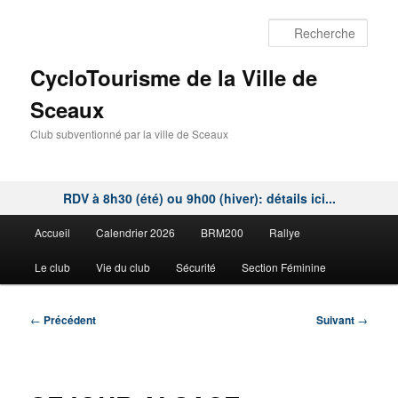
Aller
au
Rech
contenu
principal
CycloTourisme de la Ville de
Sceaux
Club subventionné par la ville de Sceaux
RDV à 8h30 (été) ou 9h00 (hiver): détails ici...
Menu
Accueil
Calendrier 2026
BRM200
Rallye
principal
Le club
Vie du club
Sécurité
Section Féminine
Navigation
←
Précédent
Suivant
→
des
articles