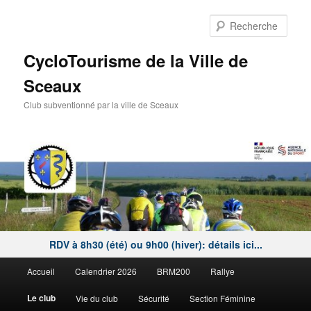
Aller
au
Rech
contenu
principal
CycloTourisme de la Ville de
Sceaux
Club subventionné par la ville de Sceaux
RDV à 8h30 (été) ou 9h00 (hiver): détails ici...
Menu
Accueil
Calendrier 2026
BRM200
Rallye
principal
Le club
Vie du club
Sécurité
Section Féminine