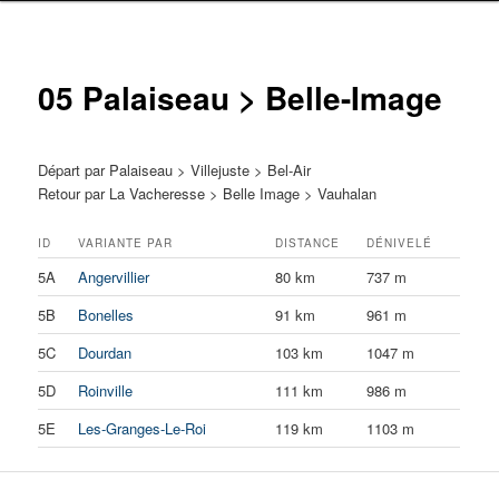
05 Palaiseau > Belle-Image
Départ par Palaiseau > Villejuste > Bel-Air
Retour par La Vacheresse > Belle Image > Vauhalan
ID
VARIANTE PAR
DISTANCE
DÉNIVELÉ
5A
Angervillier
80 km
737 m
5B
Bonelles
91 km
961 m
5C
Dourdan
103 km
1047 m
5D
Roinville
111 km
986 m
5E
Les-Granges-Le-Roi
119 km
1103 m