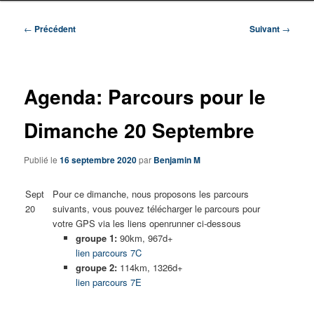
Navigation
←
Précédent
Suivant
→
des
articles
Agenda: Parcours pour le
Dimanche 20 Septembre
Publié le
16 septembre 2020
par
Benjamin M
Sept
Pour ce dimanche, nous proposons les parcours
20
suivants, vous pouvez télécharger le parcours pour
votre GPS via les liens openrunner ci-dessous
groupe 1:
90km, 967d+
lien parcours 7C
groupe 2:
114km, 1326d+
lien parcours 7E