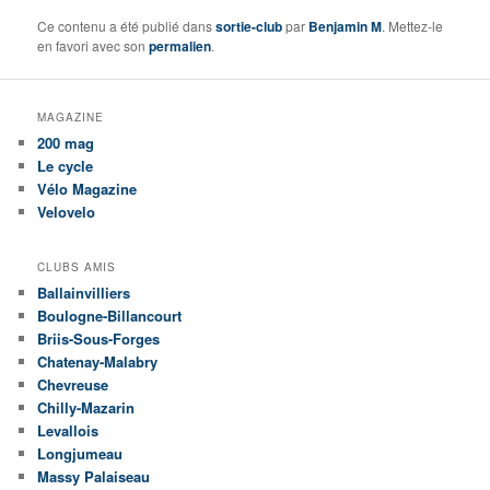
Ce contenu a été publié dans
sortie-club
par
Benjamin M
. Mettez-le
en favori avec son
permalien
.
MAGAZINE
200 mag
Le cycle
Vélo Magazine
Velovelo
CLUBS AMIS
Ballainvilliers
Boulogne-Billancourt
Briis-Sous-Forges
Chatenay-Malabry
Chevreuse
Chilly-Mazarin
Levallois
Longjumeau
Massy Palaiseau