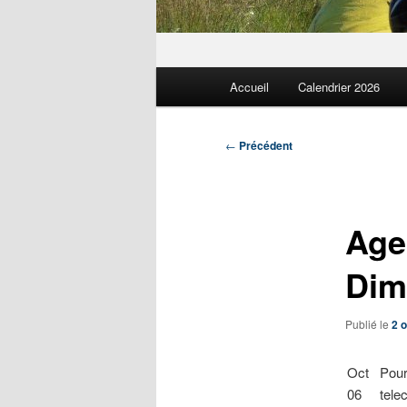
Menu
Accueil
Calendrier 2026
principal
Navigation
←
Précédent
des
articles
Age
Dim
Publié le
2 
Oct
Pour
06
tele