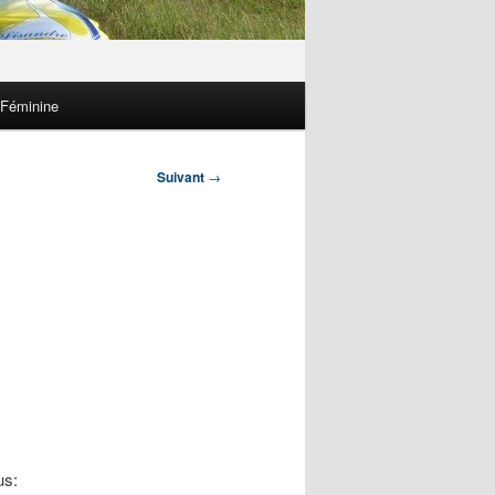
 Féminine
Suivant
→
us: