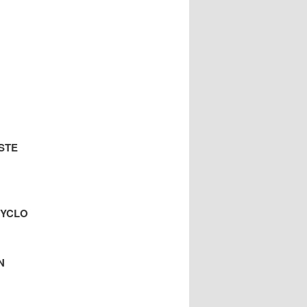
ISTE
 CYCLO
IN