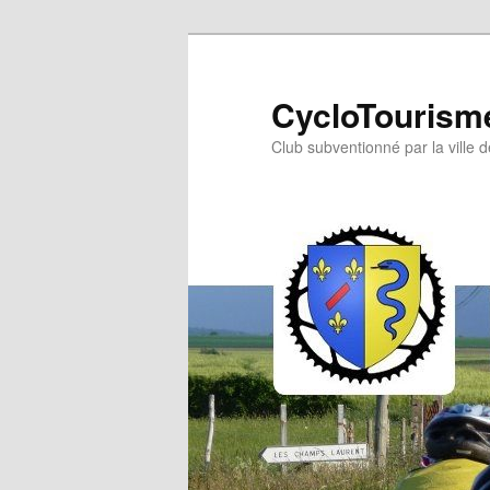
Aller
au
contenu
CycloTourisme
principal
Club subventionné par la ville 