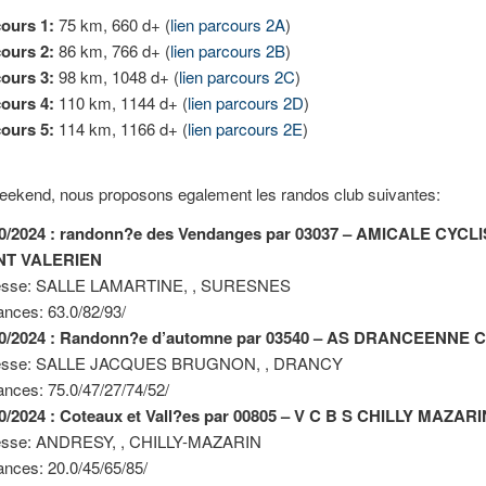
ours 1:
75 km, 660 d+ (
lien parcours 2A
)
ours 2:
86 km, 766 d+ (
lien parcours 2B
)
ours 3:
98 km, 1048 d+ (
lien parcours 2C
)
ours 4:
110 km, 1144 d+ (
lien parcours 2D
)
ours 5:
114 km, 1166 d+ (
lien parcours 2E
)
eekend, nous proposons egalement les randos club suivantes:
10/2024 : randonn?e des Vendanges par 03037 – AMICALE CYCL
T VALERIEN
esse: SALLE LAMARTINE, , SURESNES
ances: 63.0/82/93/
10/2024 : Randonn?e d’automne par 03540 – AS DRANCEENNE
esse: SALLE JACQUES BRUGNON, , DRANCY
ances: 75.0/47/27/74/52/
0/2024 : Coteaux et Vall?es par 00805 – V C B S CHILLY MAZAR
esse: ANDRESY, , CHILLY-MAZARIN
ances: 20.0/45/65/85/