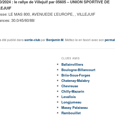
0/2024 : le rallye de Villejuif par 05605 – UNION SPORTIVE DE
LEJUIF
esse: LE MAS 800, AVENUEDE L’EUROPE, , VILLEJUIF
ances: 30.0/45/60/88/
a été publié dans
sortie-club
par
Benjamin M
. Mettez-le en favori avec son
permal
CLUBS AMIS
Ballainvilliers
Boulogne-Billancourt
Briis-Sous-Forges
Chatenay-Malabry
Chevreuse
Chilly-Mazarin
Levallois
Longjumeau
Massy Palaiseau
Rambouillet