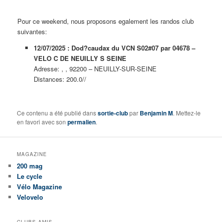
Pour ce weekend, nous proposons egalement les randos club
suivantes:
12/07/2025 : Dod?caudax du VCN S02#07 par 04678 –
VELO C DE NEUILLY S SEINE
Adresse: , , 92200 – NEUILLY-SUR-SEINE
Distances: 200.0//
Ce contenu a été publié dans
sortie-club
par
Benjamin M
. Mettez-le
en favori avec son
permalien
.
MAGAZINE
200 mag
Le cycle
Vélo Magazine
Velovelo
CLUBS AMIS