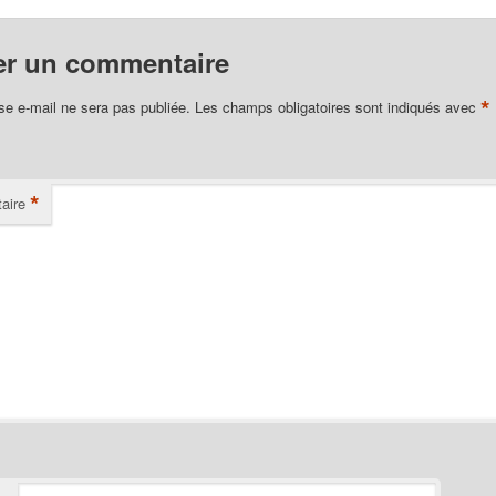
er un commentaire
*
se e-mail ne sera pas publiée.
Les champs obligatoires sont indiqués avec
*
aire