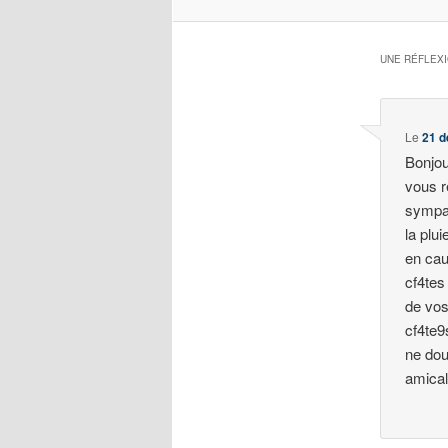
UNE RÉFLEX
Le
21 d
Bonjou
vous r
sympat
la plu
en cau
cf4tes
de vos
cf4te9
ne dou
amical