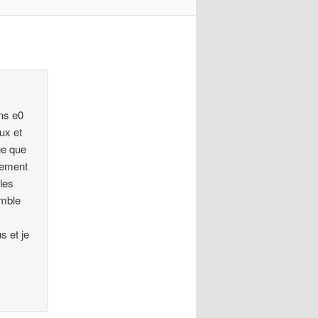
ens e0
eux et
ge que
llement
 les
emble
 et je