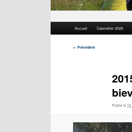
Menu
Accueil
Calendrier 2026
principal
Navigation
← Précédent
des
images
201
bie
Publié le
15