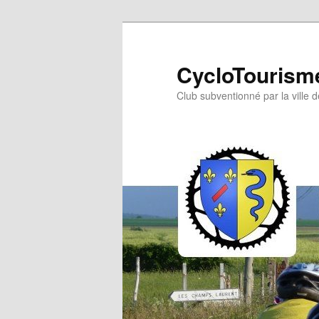
Aller
au
contenu
CycloTourisme
principal
Club subventionné par la ville 