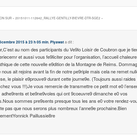
ION SUR «
20151011-112642_RALLYE-GENTILLY-BIEVRE-DTR-SGE2
»
écembre 2015 à 23 h 05 min
,
Piyawat
a dit :
r,C’est au nom des participants du Ve9lo Loisir de Coubron que je ti
eriecemr et aussi vous fe9liciter pour l’organisation, l’accueil chaleur
hique de cette nouvelle e9dition de la Montagne de Reims. Domma
ie nous ait rejoins avant la fin de notre pe9riple mais cela ne remet nu
se, le plaisir e9prouve9 durant cette journe9e. (Toujours aussi raides
 chez vous !!!)Je vous remercie de transmettre ce petit mot e0 l’ens
 adhe9rents et be9ne9voles qui ont 9coeuvre9 dimanche e0 vos
s.Nous sommes pre9sents presque tous les ans e0 votre rendez-vous
te pas que nous serons plus nombreux l’anne9e prochaine.Bien
ementYonnick Paillussie8re