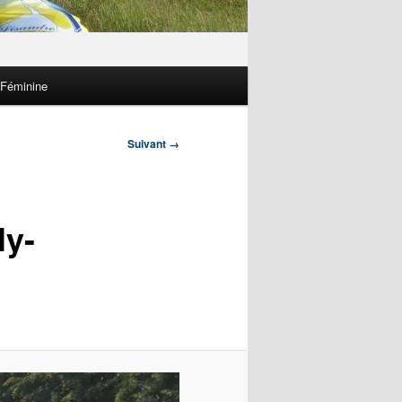
 Féminine
Suivant →
ly-