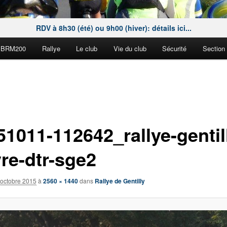
RDV à 8h30 (été) ou 9h00 (hiver): détails ici...
BRM200
Rallye
Le club
Vie du club
Sécurité
Section
51011-112642_rallye-gentil
vre-dtr-sge2
 octobre 2015
à
2560 × 1440
dans
Rallye de Gentilly