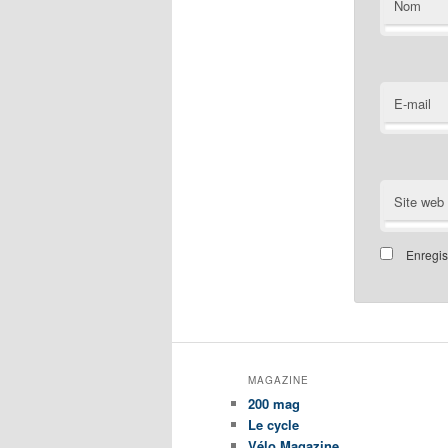
Nom
E-mail
Site web
Enregis
MAGAZINE
200 mag
Le cycle
Vélo Magazine