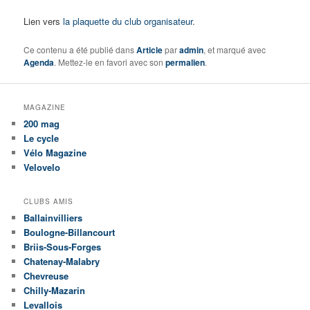
Lien vers
la plaquette du club organisateur
.
Ce contenu a été publié dans
Article
par
admin
, et marqué avec
Agenda
. Mettez-le en favori avec son
permalien
.
MAGAZINE
200 mag
Le cycle
Vélo Magazine
Velovelo
CLUBS AMIS
Ballainvilliers
Boulogne-Billancourt
Briis-Sous-Forges
Chatenay-Malabry
Chevreuse
Chilly-Mazarin
Levallois