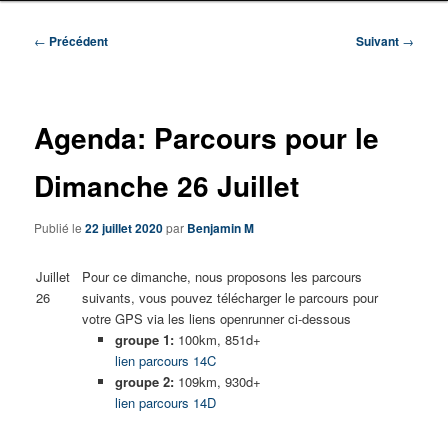
Navigation
←
Précédent
Suivant
→
des
articles
Agenda: Parcours pour le
Dimanche 26 Juillet
Publié le
22 juillet 2020
par
Benjamin M
Juillet
Pour ce dimanche, nous proposons les parcours
26
suivants, vous pouvez télécharger le parcours pour
votre GPS via les liens openrunner ci-dessous
groupe 1:
100km, 851d+
lien parcours 14C
groupe 2:
109km, 930d+
lien parcours 14D