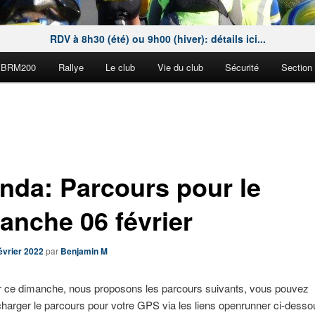
RDV à 8h30 (été) ou 9h00 (hiver): détails ici...
BRM200
Rallye
Le club
Vie du club
Sécurité
Section
nda: Parcours pour le
anche 06 février
évrier 2022
par
Benjamin M
 ce dimanche, nous proposons les parcours suivants, vous pouvez
charger le parcours pour votre GPS via les liens openrunner ci-desso