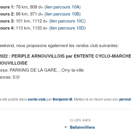
ours 1:
76 km, 808 d+ (
lien parcours 10A
)
ours 2:
88 km, 971 d+ (
lien parcours 10B
)
ours 3:
101 km, 1112 d+ (
lien parcours 10C
)
ours 4:
113 km, 1133 d+ (
lien parcours 10D
)
eekend, nous proposons egalement les randos club suivantes:
/2022 : PERIPLE ARNOUVILLOIS par ENTENTE CYCLO-MARCH
OUVILLOISE
sse: PARKING DE LA GARE, , Orry-la-ville
ances: 0.0/
a été publié dans
sortie-club
par
Benjamin M
. Mettez-le en favori avec son
permal
CLUBS AMIS
Ballainvilliers