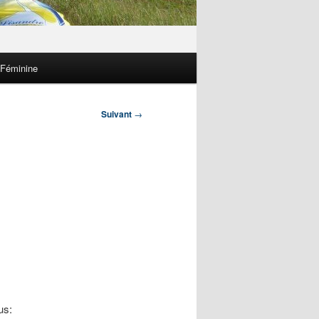
 Féminine
Suivant
→
us: