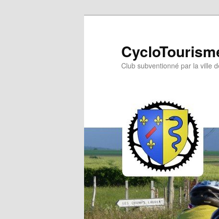
Aller
au
contenu
CycloTourisme
principal
Club subventionné par la ville 