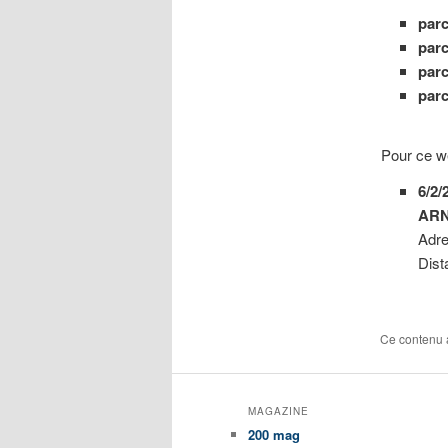
parc
parc
parc
parc
Pour ce w
6/2
ARN
Adre
Dist
Ce contenu 
MAGAZINE
200 mag