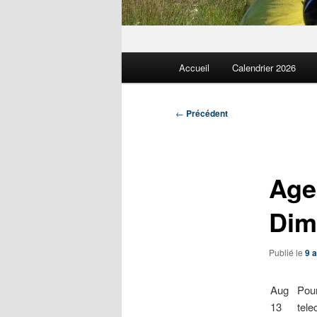
Menu
Accueil
Calendrier 2026
principal
Navigation
←
Précédent
des
articles
Age
Dim
Publié le
9 
Aug
Pour
13
tele