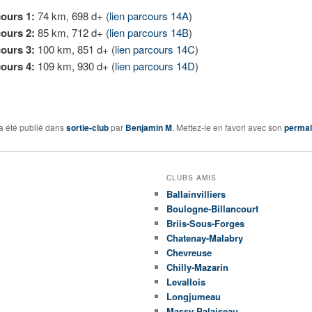
ours 1:
74 km, 698 d+ (
lien parcours 14A
)
ours 2:
85 km, 712 d+ (
lien parcours 14B
)
ours 3:
100 km, 851 d+ (
lien parcours 14C
)
ours 4:
109 km, 930 d+ (
lien parcours 14D
)
a été publié dans
sortie-club
par
Benjamin M
. Mettez-le en favori avec son
permal
CLUBS AMIS
Ballainvilliers
Boulogne-Billancourt
Briis-Sous-Forges
Chatenay-Malabry
Chevreuse
Chilly-Mazarin
Levallois
Longjumeau
Massy Palaiseau