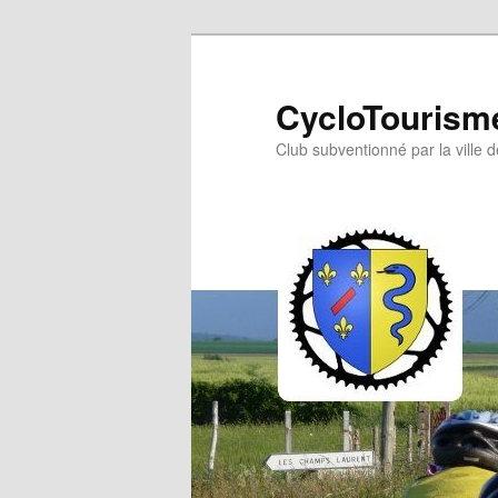
Aller
au
contenu
CycloTourisme
principal
Club subventionné par la ville 