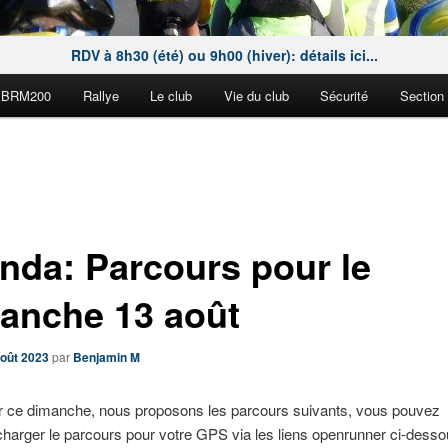
RDV à 8h30 (été) ou 9h00 (hiver): détails ici...
BRM200
Rallye
Le club
Vie du club
Sécurité
Section
nda: Parcours pour le
anche 13 août
août 2023
par
Benjamin M
 ce dimanche, nous proposons les parcours suivants, vous pouvez
charger le parcours pour votre GPS via les liens openrunner ci-desso