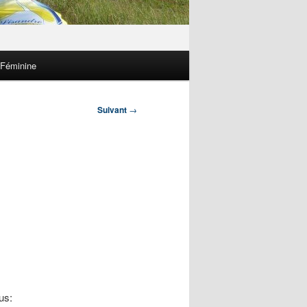
 Féminine
Suivant
→
us: