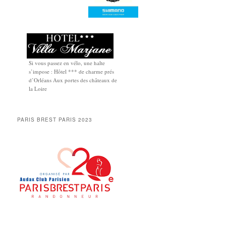
Si vous passez en vélo, une halte
s’impose : Hôtel *** de charme prés
d’Orléans Aux portes des châteaux de
la Loire
PARIS BREST PARIS 2023