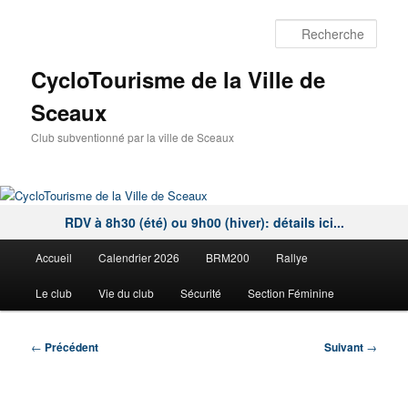
Aller
au
Rech
contenu
principal
CycloTourisme de la Ville de
Sceaux
Club subventionné par la ville de Sceaux
RDV à 8h30 (été) ou 9h00 (hiver): détails ici...
Menu
Accueil
Calendrier 2026
BRM200
Rallye
principal
Le club
Vie du club
Sécurité
Section Féminine
Navigation
←
Précédent
Suivant
→
des
articles