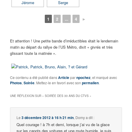
1
2
...
4
►
Et attention ! Une petite bande d’irréductibles était le lendemain
matin au départ du rallye de l’US Métro, dixit « givrés et très
glissant toute la matinée ».
Ce contenu a été publié dans
Article
par
npochez
, et marqué avec
Photos
,
Soirée
. Mettez-le en favori avec son
permalien
.
UNE RÉFLEXION SUR «
SOIRÉE DES 30 ANS DU CTVS
»
Le
3 décembre 2012 à 16 h 21 min
,
Domy
a dit :
Quel courage ! à 7h et demi, lorsque j’ai vu de la glace
sur les capots des voitures et une route humide, je suis