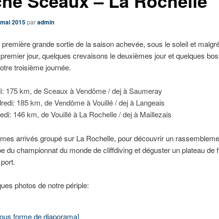
che Sceaux – La Rochelle
 mai 2015
par
admin
e première grande sortie de la saison achevée, sous le soleil et malgr
e premier jour, quelques crevaisons le deuxièmes jour et quelques bos
otre troisième journée.
i: 175 km, de Sceaux à Vendôme / dej à Saumeray
redi: 185 km, de Vendôme à Vouillé / dej à Langeais
di: 146 km, de Vouillé à La Rochelle / dej à Maillezais
es arrivés groupé sur La Rochelle, pour découvrir un rassembleme
pe du championnat du monde de cliffdiving et déguster un plateau de f
port.
ques photos de notre périple:
sous forme de diaporama]