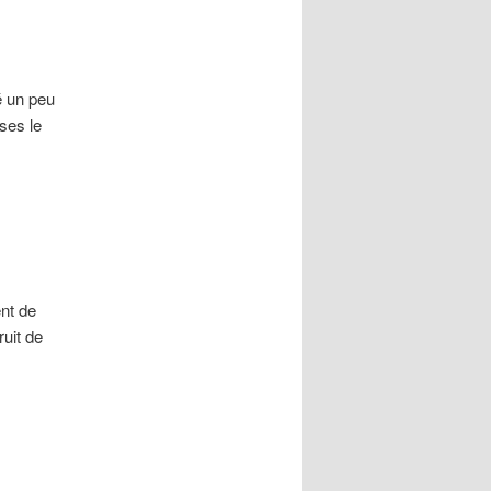
é un peu
ses le
nt de
ruit de