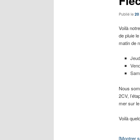
Flè
Publié le
20
Voilà notr
de pluie l
matin de n
Jeud
Vend
Same
Nous somm
2CV, l’éta
mer sur le 
Voilà quel
[Montrer 