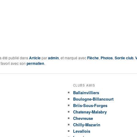
a été publié dans
Article
par
admin
, et marqué avec
Flèche
,
Photos
,
Sortie club
,
 favori avec son
permalien
.
CLUBS AMIS
Ballainvilliers
Boulogne-Billancourt
Briis-Sous-Forges
Chatenay-Malabry
Chevreuse
Chilly-Mazarin
Levallois