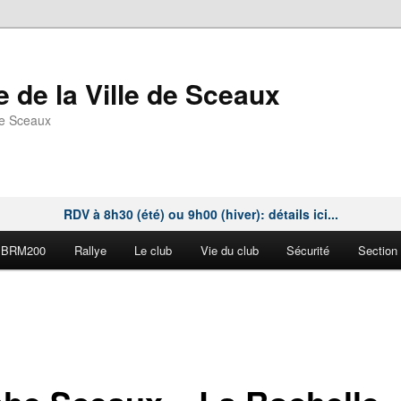
 de la Ville de Sceaux
de Sceaux
RDV à 8h30 (été) ou 9h00 (hiver): détails ici...
BRM200
Rallye
Le club
Vie du club
Sécurité
Section