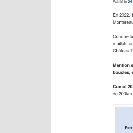
Publié le
24
En 2022, 1
Montereau
Comme les
maillots d
Château-Th
Mention s
boucles, e
Cumul 202
de 200km 