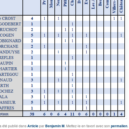
a été publié dans
Article
par
Benjamin M
. Mettez-le en favori avec son
permalien
.