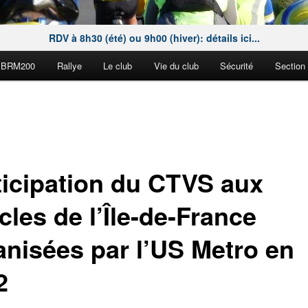
RDV à 8h30 (été) ou 9h00 (hiver): détails ici...
BRM200
Rallye
Le club
Vie du club
Sécurité
Section
ticipation du CTVS aux
les de l’Île-de-France
anisées par l’US Metro en
2