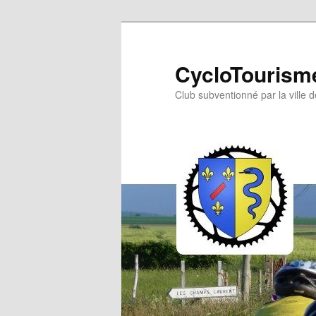
Aller
au
contenu
CycloTourisme
principal
Club subventionné par la ville 