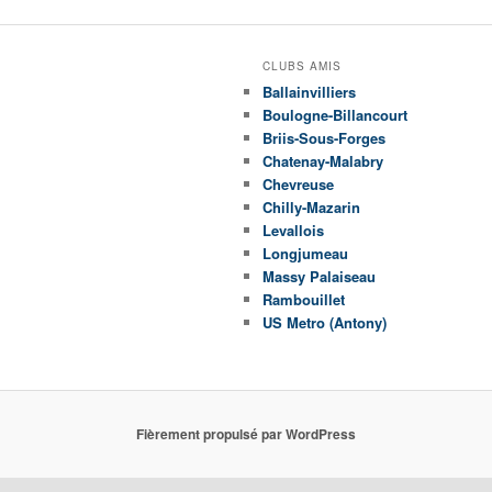
CLUBS AMIS
Ballainvilliers
Boulogne-Billancourt
Briis-Sous-Forges
Chatenay-Malabry
Chevreuse
Chilly-Mazarin
Levallois
Longjumeau
Massy Palaiseau
Rambouillet
US Metro (Antony)
Fièrement propulsé par WordPress