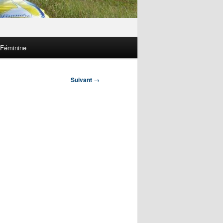
 Féminine
Suivant
→