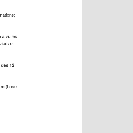
nations;
 a vu les
iers et
 des 12
0km
(base