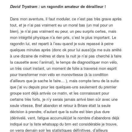
David Trystram :
un ragondin amateur de dérailleur !
Dans mon aventure, il faut moduler, ce n’est pas très grave après
tout, et je n’ai pas vraiment eu un moral bas (un mal pour un
bien), je n’ai pas vraiment eu peur, un peu surpris certes, mais
mon intégrité physique n’a rien pris, c’est le plus important. Le
ragondin lui, est reparti à l’eau quand je suis repassé à peine
quelques minutes après (donc ok pour lui aussi)(je me suis arrêté
à une dizaine de mètres et dans la nuit je n’ai pas cherché à faire
la causette avec l’animal), le temps de diagnostiquer mon vélo,
un très court instant, un moment de folie a traversé mon esprit
pour transformer mon vélo en monovitesse (à la condition
d’ailleurs que je sache le faire… ), mais compte tenu de la suite
que j’ai vu depuis pour les quelques-uns seulement du premier
groupe sont déjà arrivés ce matin, et les connaissant pour
certains très forts, je n’y serais jamais arrivé bien sûr avec une
seule vitesse, Bref abandon et retour à Briare était la seule
décision à prendre, d’autant que la suite est bien plus dure
(dénivelé, vent, fatigue accumulé)(et le nombre d’abandons déjà
indiqué sur la liste whatsapp du brm est considérable je trouve,
on verra demain soir les statistiques définitives, d’ailleurs