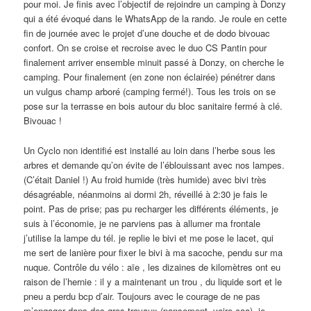
pour moi. Je finis avec l’objectif de rejoindre un camping à Donzy
qui a été évoqué dans le WhatsApp de la rando. Je roule en cette
fin de journée avec le projet d’une douche et de dodo bivouac
confort. On se croise et recroise avec le duo CS Pantin pour
finalement arriver ensemble minuit passé à Donzy, on cherche le
camping. Pour finalement (en zone non éclairée) pénétrer dans
un vulgus champ arboré (camping fermé!). Tous les trois on se
pose sur la terrasse en bois autour du bloc sanitaire fermé à clé.
Bivouac !
Un Cyclo non identifié est installé au loin dans l’herbe sous les
arbres et demande qu’on évite de l’éblouissant avec nos lampes.
(C’était Daniel !) Au froid humide (très humide) avec bivi très
désagréable, néanmoins ai dormi 2h, réveillé à 2:30 je fais le
point. Pas de prise; pas pu recharger les différents éléments, je
suis à l’économie, je ne parviens pas à allumer ma frontale
j’utilise la lampe du tél. je replie le bivi et me pose le lacet, qui
me sert de lanière pour fixer le bivi à ma sacoche, pendu sur ma
nuque. Contrôle du vélo : aïe , les dizaines de kilomètres ont eu
raison de l’hernie : il y a maintenant un trou , du liquide sort et le
pneu a perdu bcp d’air. Toujours avec le courage de ne pas
m’engager dans des gros travaux (pansement, voire caa), je