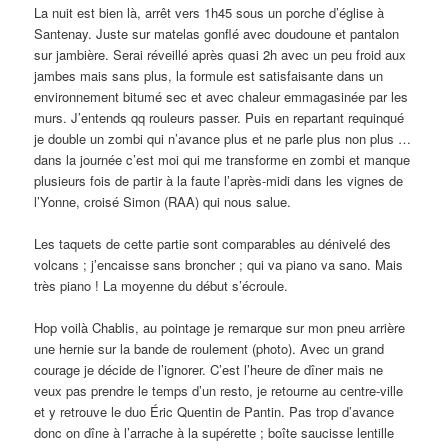
La nuit est bien là, arrêt vers 1h45 sous un porche d’église à
Santenay. Juste sur matelas gonflé avec doudoune et pantalon
sur jambière. Serai réveillé après quasi 2h avec un peu froid aux
jambes mais sans plus, la formule est satisfaisante dans un
environnement bitumé sec et avec chaleur emmagasinée par les
murs. J’entends qq rouleurs passer. Puis en repartant requinqué
je double un zombi qui n’avance plus et ne parle plus non plus …
dans la journée c’est moi qui me transforme en zombi et manque
plusieurs fois de partir à la faute l’après-midi dans les vignes de
l’Yonne, croisé Simon (RAA) qui nous salue.
Les taquets de cette partie sont comparables au dénivelé des
volcans ; j’encaisse sans broncher ; qui va piano va sano. Mais
très piano ! La moyenne du début s’écroule.
Hop voilà Chablis, au pointage je remarque sur mon pneu arrière
une hernie sur la bande de roulement (photo). Avec un grand
courage je décide de l’ignorer. C’est l’heure de dîner mais ne
veux pas prendre le temps d’un resto, je retourne au centre-ville
et y retrouve le duo Éric Quentin de Pantin. Pas trop d’avance
donc on dîne à l’arrache à la supérette ; boîte saucisse lentille