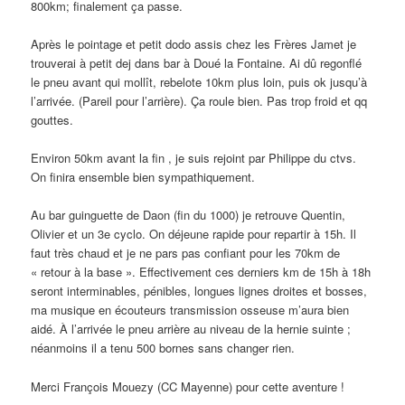
800km; finalement ça passe.
Après le pointage et petit dodo assis chez les Frères Jamet je
trouverai à petit dej dans bar à Doué la Fontaine. Ai dû regonflé
le pneu avant qui mollît, rebelote 10km plus loin, puis ok jusqu’à
l’arrivée. (Pareil pour l’arrière). Ça roule bien. Pas trop froid et qq
gouttes.
Environ 50km avant la fin , je suis rejoint par Philippe du ctvs.
On finira ensemble bien sympathiquement.
Au bar guinguette de Daon (fin du 1000) je retrouve Quentin,
Olivier et un 3e cyclo. On déjeune rapide pour repartir à 15h. Il
faut très chaud et je ne pars pas confiant pour les 70km de
« retour à la base ». Effectivement ces derniers km de 15h à 18h
seront interminables, pénibles, longues lignes droites et bosses,
ma musique en écouteurs transmission osseuse m’aura bien
aidé. À l’arrivée le pneu arrière au niveau de la hernie suinte ;
néanmoins il a tenu 500 bornes sans changer rien.
Merci François Mouezy (CC Mayenne) pour cette aventure !