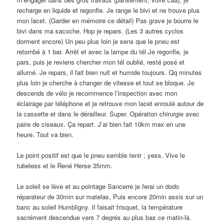
recharge en liquide et regonfle. Je range le bivi et ne trouve plus
mon lacet. (Garder en mémoire ce détail) Pas grave je bourre le
bivi dans ma sacoche. Hop je repars. (Les 3 autres cyclos
dorment encore) Un peu plus loin je sens que le pneu est
retombé à 1 bar. Arrêt et avec la lampe du tél Je regonfle, je
pars, puis je reviens chercher mon tél oublié, resté posé et
allumé. Je repars, il fait bien nuit et humide toujours. Qq minutes
plus loin je cherche à changer de vitesse et tout se bloque. Je
descends de vélo je recommence l’inspection avec mon
éclairage par téléphone et je retrouve mon lacet enroulé autour de
la cassette et dans le dérailleur. Super. Opération chirurgie avec
paire de ciseaux. Ça repart. J’ai bien fait 10km max en une
heure. Tout va bien.
Le point positif est que le pneu semble tenir ; yess. Vive le
tubeless et le René Herse 35mm.
Le soleil se lève et au pointage Sancerre je ferai un dodo
réparateur de 30min sur matelas, Puis encore 20min assis sur un
banc au soleil Humbligny. Il faisait frisquet, la température
sacrément descendue vers 7 degrés au plus bas ce matin-là.