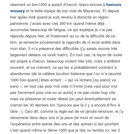
rarement un brm1000 a autant d’inscrit, bravo encore à
francois
mouezy
et la belle équipe de son club de Mayenne). Et depuis
hier après-midi quand je suis revenu à domicile en région
parisienne, j’avais avec ces 350 km quand même déjà
accumulés beaucoup de fatigue, ce qui explique je n’ai pas
répondu depuis hier, et finalement au vu de la difficulté de ce
brm, je remercie sincèrement le ragondin de m’avoir arrêté dans
mon élan, il m’a préservé des difficultés (j’y serais encore très
largement dedans ce lundi matin). En tout cas, la façon de rouler
est propre à chacun, beaucoup roulent très vite, mais s’arrêtent
souvent, et se crament, ce qui les a probablement contraint à
abandonner (de la célèbre locution italienne que l’on m’a raconté
1000 fois quand j’étais enfant : « qui va lontano [ou piano] va
sano », en tout cas pour moi cela m’invite [cela vaut pour moi
pas forcément pour une ou un autre] à ne pas rouler trop vite,
mais se préserver et rouler diesel (on peut éventuellement se
cramer les 30 derniers km !)(encore que là il y a encore 67km à
faire ;-). Ceci dit, comme la règle est de ne jamais renoncer, et j’y
retournerai dans deux ans si je peux (et muni et nourri de
l’expérience entre autres des uns et des autres) (c’est pourtant
c’est quand même le 3ème 1000 que je fais ou tentais ici, les 2