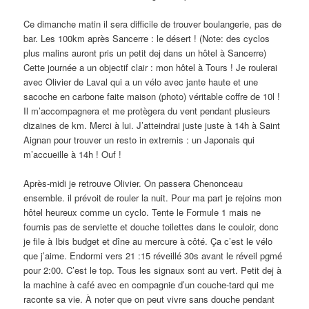
Ce dimanche matin il sera difficile de trouver boulangerie, pas de
bar. Les 100km après Sancerre : le désert ! (Note: des cyclos
plus malins auront pris un petit dej dans un hôtel à Sancerre)
Cette journée a un objectif clair : mon hôtel à Tours ! Je roulerai
avec Olivier de Laval qui a un vélo avec jante haute et une
sacoche en carbone faite maison (photo) véritable coffre de 10l !
Il m’accompagnera et me protègera du vent pendant plusieurs
dizaines de km. Merci à lui. J’atteindrai juste juste à 14h à Saint
Aignan pour trouver un resto in extremis : un Japonais qui
m’accueille à 14h ! Ouf !
Après-midi je retrouve Olivier. On passera Chenonceau
ensemble. il prévoit de rouler la nuit. Pour ma part je rejoins mon
hôtel heureux comme un cyclo. Tente le Formule 1 mais ne
fournis pas de serviette et douche toilettes dans le couloir, donc
je file à Ibis budget et dîne au mercure à côté. Ça c’est le vélo
que j’aime. Endormi vers 21 :15 réveillé 30s avant le réveil pgmé
pour 2:00. C’est le top. Tous les signaux sont au vert. Petit dej à
la machine à café avec en compagnie d’un couche-tard qui me
raconte sa vie. À noter que on peut vivre sans douche pendant