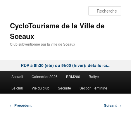
Aller
au
Rech
contenu
principal
CycloTourisme de la Ville de
Sceaux
Club subventionné par la ville de Sceaux
RDV à 8h30 (été) ou 9h00 (hiver): détails ici...
Menu
Accueil
Calendrier 2026
BRM200
Rallye
principal
Le club
Vie du club
Sécurité
Section Féminine
Navigation
←
Précédent
Suivant
→
des
articles