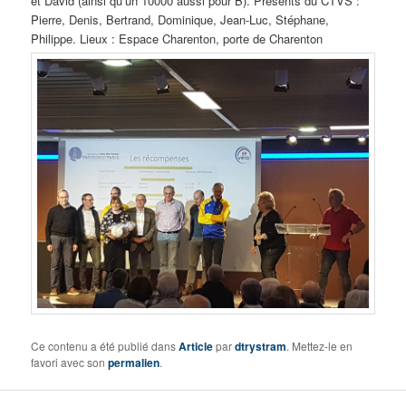
et David (ainsi qu’un 10000 aussi pour B). Présents du CTVS :
Pierre, Denis, Bertrand, Dominique, Jean-Luc, Stéphane,
Philippe. Lieux : Espace Charenton, porte de Charenton
Ce contenu a été publié dans
Article
par
dtrystram
. Mettez-le en
favori avec son
permalien
.