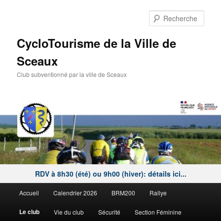
Aller
au
Rech
contenu
principal
CycloTourisme de la Ville de
Sceaux
Club subventionné par la ville de Sceaux
RDV à 8h30 (été) ou 9h00 (hiver): détails ici...
Menu
Accueil
Calendrier 2026
BRM200
Rallye
principal
Le club
Vie du club
Sécurité
Section Féminine