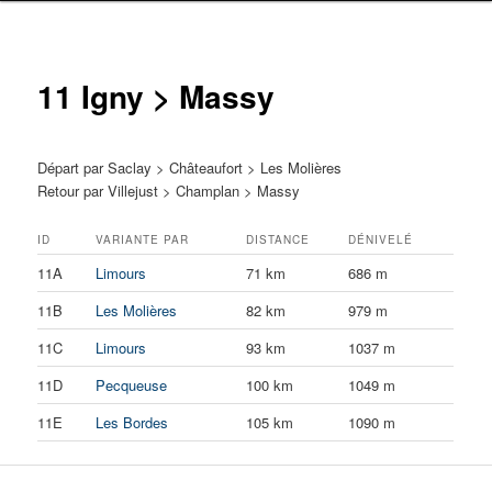
11 Igny > Massy
Départ par Saclay > Châteaufort > Les Molières
Retour par Villejust > Champlan > Massy
ID
VARIANTE PAR
DISTANCE
DÉNIVELÉ
11A
Limours
71 km
686 m
11B
Les Molières
82 km
979 m
11C
Limours
93 km
1037 m
11D
Pecqueuse
100 km
1049 m
11E
Les Bordes
105 km
1090 m