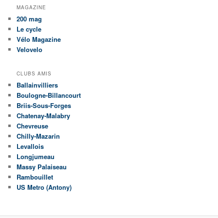
MAGAZINE
200 mag
Le cycle
Vélo Magazine
Velovelo
CLUBS AMIS
Ballainvilliers
Boulogne-Billancourt
Briis-Sous-Forges
Chatenay-Malabry
Chevreuse
Chilly-Mazarin
Levallois
Longjumeau
Massy Palaiseau
Rambouillet
US Metro (Antony)