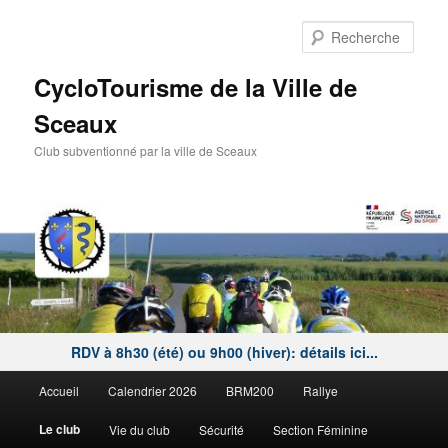
Aller
au
Rech
contenu
principal
CycloTourisme de la Ville de
Sceaux
Club subventionné par la ville de Sceaux
RDV à 8h30 (été) ou 9h00 (hiver): détails ici...
Menu
Accueil
Calendrier 2026
BRM200
Rallye
principal
Le club
Vie du club
Sécurité
Section Féminine