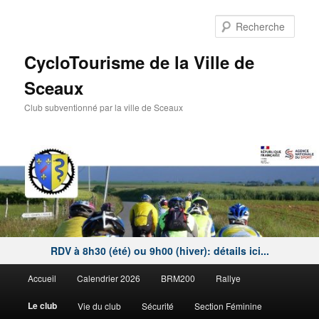
Aller
au
Rech
contenu
principal
CycloTourisme de la Ville de
Sceaux
Club subventionné par la ville de Sceaux
RDV à 8h30 (été) ou 9h00 (hiver): détails ici...
Menu
Accueil
Calendrier 2026
BRM200
Rallye
principal
Le club
Vie du club
Sécurité
Section Féminine