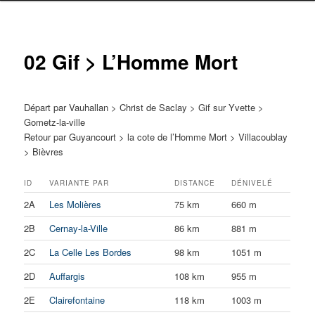
02 Gif > L’Homme Mort
Départ par Vauhallan > Christ de Saclay > Gif sur Yvette >
Gometz-la-ville
Retour par Guyancourt > la cote de l’Homme Mort > Villacoublay
> Bièvres
ID
VARIANTE PAR
DISTANCE
DÉNIVELÉ
2A
Les Molières
75 km
660 m
2B
Cernay-la-Ville
86 km
881 m
2C
La Celle Les Bordes
98 km
1051 m
2D
Auffargis
108 km
955 m
2E
Clairefontaine
118 km
1003 m