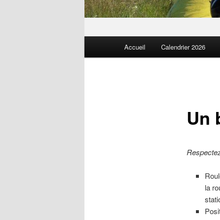
Menu
Accueil
Calendrier 2026
principal
Un 
Respectez 
Roul
la r
stat
Posi