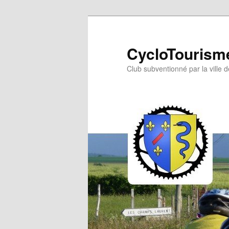
Aller
au
contenu
CycloTourisme
principal
Club subventionné par la ville 