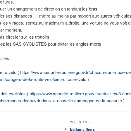
oitures.
quer un changement de direction en tendant les bras
er ses distances : 1 mètre au moins par rapport aux autres véhicules
 les virages, serrez au maximum à droite, une voiture ne vous voit q
ier moment.
s circuler sur les trottoirs.
isez les SAS CYCLISTES pour éviter les angles-morts
tiles :
ler à vélo
(
https://www.securite-routiere.gouv.fr/chacun-son-mode-de
t/dangers-de-la-route-velo/bien-circuler-velo
)
 des cyclistes
(
https://www.securite-routiere.gouv.fr/actualites/8-cons
-chevronnes-decouvrir-dans-la-nouvelle-campagne-de-la-securite
)
CLUBS AMIS
Ballainvilliers