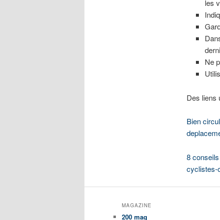
les v
Indi
Gard
Dans
dern
Ne pa
Util
Des liens u
Bien circu
deplacemen
8 conseils
cyclistes
MAGAZINE
200 mag