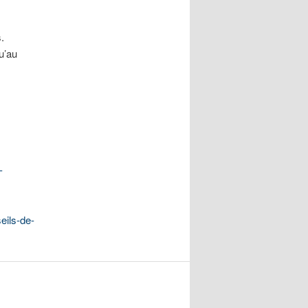
.
u’au
-
eils-de-