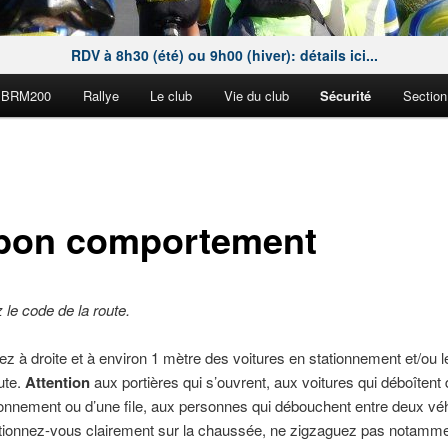
RDV à 8h30 (été) ou 9h00 (hiver): détails ici...
BRM200
Rallye
Le club
Vie du club
Sécurité
Section
bon comportement
le code de la route.
ez à droite et à environ 1 mètre des voitures en stationnement et/ou l
oute.
Attention
aux portières qui s’ouvrent, aux voitures qui déboîtent 
ionnement ou d’une file, aux personnes qui débouchent entre deux véh
tionnez-vous clairement sur la chaussée, ne zigzaguez pas notamme