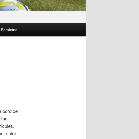
 Féminine
e bord de
d’un
icules.
nt entre