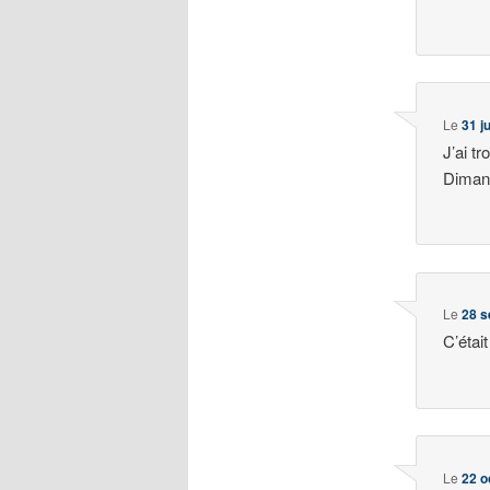
Le
31 j
J’ai t
Dimanc
Le
28 s
C’étai
Le
22 o