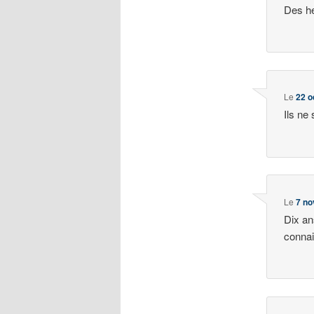
Des he
Le
22 o
Ils ne 
Le
7 no
Dix an
conna