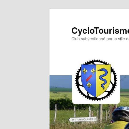
Aller
au
contenu
CycloTourisme
principal
Club subventionné par la ville 