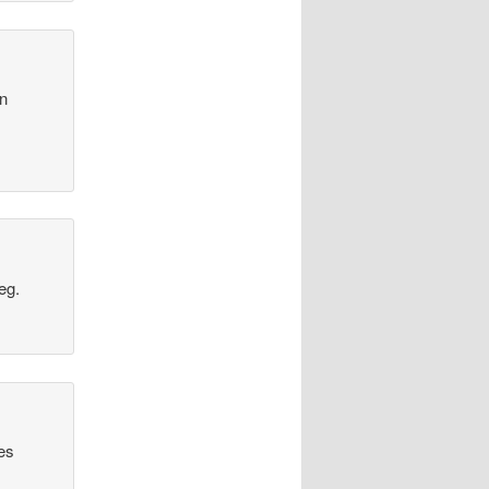
in
eg.
es