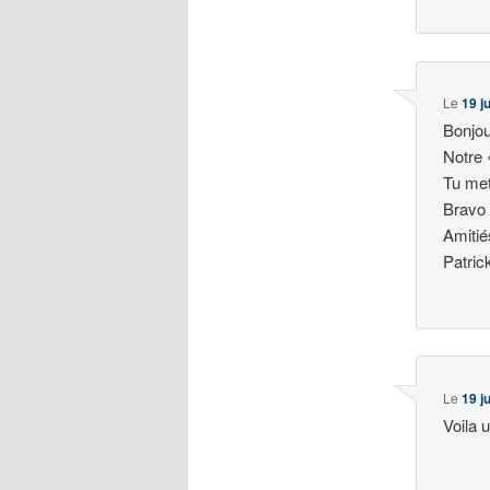
Le
19 j
Bonjou
Notre 
Tu met
Bravo
Amitié
Patric
Le
19 j
Voila 