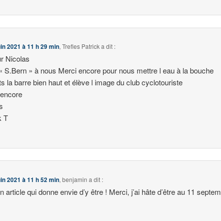
uin 2021 à 11 h 29 min
,
Trefles Patrick
a dit :
r Nicolas
« S.Bern » à nous Merci encore pour nous mettre l eau à la bouche
s la barre bien haut et élève l image du club cyclotouriste
 encore
s
k T
uin 2021 à 11 h 52 min
,
benjamin
a dit :
un article qui donne envie d’y être ! Merci, j’ai hâte d’être au 11 septe