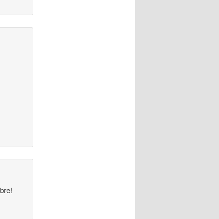
mbre!