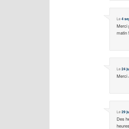
Le
4 se
Merci 
matin 
Le
24 j
Merci 
Le
29 j
Des hé
heures