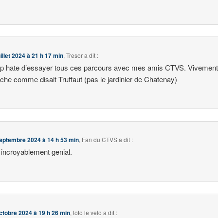
uillet 2024 à 21 h 17 min
,
Tresor
a dit :
rop hate d’essayer tous ces parcours avec mes amis CTVS. Vivemen
he comme disait Truffaut (pas le jardinier de Chatenay)
eptembre 2024 à 14 h 53 min
,
Fan du CTVS
a dit :
t incroyablement genial.
ctobre 2024 à 19 h 26 min
,
toto le velo
a dit :