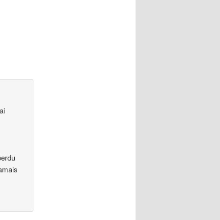
ai
perdu
jamais