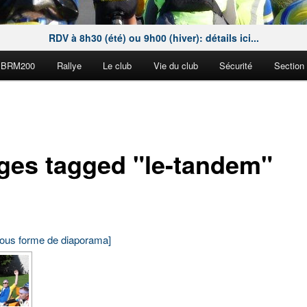
RDV à 8h30 (été) ou 9h00 (hiver): détails ici...
BRM200
Rallye
Le club
Vie du club
Sécurité
Section
ges tagged "le-tandem"
sous forme de diaporama]