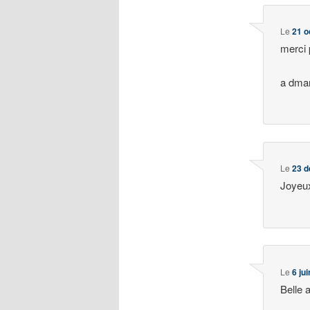
Le
21 o
merci 
a dman
Le
23 d
Joyeux
Le
6 ju
Belle 