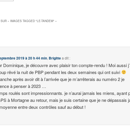
 SUR «
IMAGES TAGGED "LE-TANDEM"
»
eptembre 2019 à 20 h 44 min
,
Brigitte
a dit :
r Dominique, je découvre avec plaisir ton compte-rendu ! Moi aussi j’
up rêvé la nuit de PBP pendant les deux semaines qui ont suivi
anche après avoir dit à l’arrivée que je m’arrêterais au numéro 2 je
nce à penser à 2023 …
mps roulés sont impressionnants. je n’aurai jamais les miens, ayant 
S à Mortagne au retour, mais je suis certaine que je ne dépassais 
moyenne entre deux contrôles sauf au début !