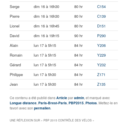
Serge
dim 16 à 16h30
80 hr
C154
Pierre
dim 16 à 16h30
80 hr
C139
Lionel
dim 16 à 16h45
80 hr
D151
David
dim 16 à 19h15
90 hr
P290
Alain
lun 17 à 5h15
84 hr
Y206
Romain
lun 17 à 5h15
84 hr
Y229
Gérard
lun 17 à 5h15
84 hr
Y232
Philippe
lun 17 à 5h30
84 hr
Z171
Jean
lun 17 à 5h30
84 hr
Z135
Ce contenu a été publié dans
Article
par
admin
, et marqué avec
Longue distance
,
Paris-Brest-Paris
,
PBP2015
,
Photos
. Mettez-le en
favori avec son
permalien
.
UNE RÉFLEXION SUR «
PBP 2015 CONTRÔLE DES VÉLOS
»