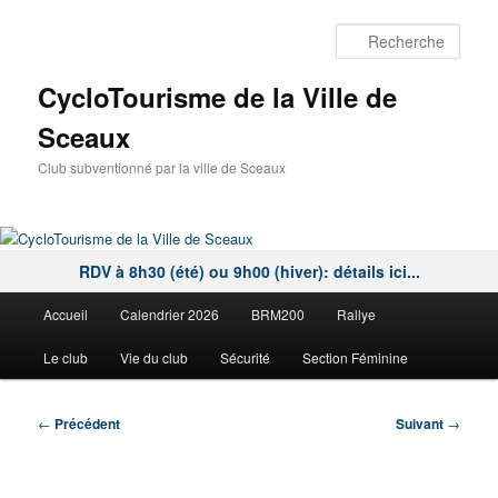
Aller
au
Rech
contenu
principal
CycloTourisme de la Ville de
Sceaux
Club subventionné par la ville de Sceaux
RDV à 8h30 (été) ou 9h00 (hiver): détails ici...
Menu
Accueil
Calendrier 2026
BRM200
Rallye
principal
Le club
Vie du club
Sécurité
Section Féminine
Navigation
←
Précédent
Suivant
→
des
articles