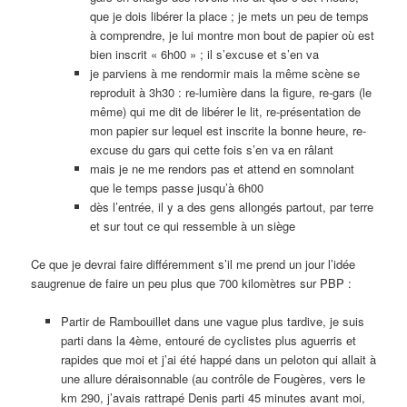
que je dois libérer la place ; je mets un peu de temps
à comprendre, je lui montre mon bout de papier où est
bien inscrit « 6h00 » ; il s’excuse et s’en va
je parviens à me rendormir mais la même scène se
reproduit à 3h30 : re-lumière dans la figure, re-gars (le
même) qui me dit de libérer le lit, re-présentation de
mon papier sur lequel est inscrite la bonne heure, re-
excuse du gars qui cette fois s’en va en râlant
mais je ne me rendors pas et attend en somnolant
que le temps passe jusqu’à 6h00
dès l’entrée, il y a des gens allongés partout, par terre
et sur tout ce qui ressemble à un siège
Ce que je devrai faire différemment s’il me prend un jour l’idée
saugrenue de faire un peu plus que 700 kilomètres sur PBP :
Partir de Rambouillet dans une vague plus tardive, je suis
parti dans la 4ème, entouré de cyclistes plus aguerris et
rapides que moi et j’ai été happé dans un peloton qui allait à
une allure déraisonnable (au contrôle de Fougères, vers le
km 290, j’avais rattrapé Denis parti 45 minutes avant moi,