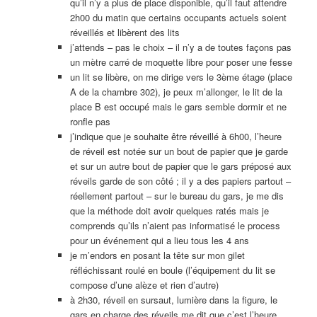
qu’il n’y a plus de place disponible, qu’il faut attendre
2h00 du matin que certains occupants actuels soient
réveillés et libèrent des lits
j’attends – pas le choix – il n’y a de toutes façons pas
un mètre carré de moquette libre pour poser une fesse
un lit se libère, on me dirige vers le 3ème étage (place
A de la chambre 302), je peux m’allonger, le lit de la
place B est occupé mais le gars semble dormir et ne
ronfle pas
j’indique que je souhaite être réveillé à 6h00, l’heure
de réveil est notée sur un bout de papier que je garde
et sur un autre bout de papier que le gars préposé aux
réveils garde de son côté ; il y a des papiers partout –
réellement partout – sur le bureau du gars, je me dis
que la méthode doit avoir quelques ratés mais je
comprends qu’ils n’aient pas informatisé le process
pour un événement qui a lieu tous les 4 ans
je m’endors en posant la tête sur mon gilet
réfléchissant roulé en boule (l’équipement du lit se
compose d’une alèze et rien d’autre)
à 2h30, réveil en sursaut, lumière dans la figure, le
gars en charge des réveils me dit que c’est l’heure,