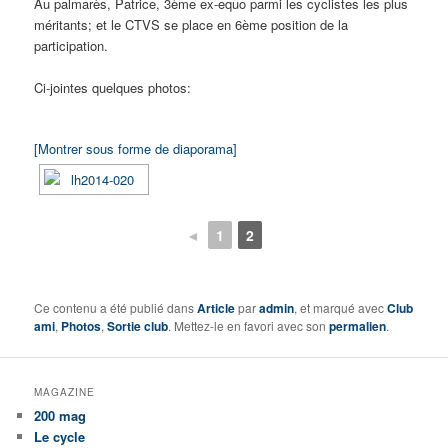
Au palmarès, Patrice, 3ème ex-equo parmi les cyclistes les plus
méritants; et le CTVS se place en 6ème position de la
participation.
Ci-jointes quelques photos:
[Montrer sous forme de diaporama]
◄
1
2
Ce contenu a été publié dans
Article
par
admin
, et marqué avec
Club
ami
,
Photos
,
Sortie club
. Mettez-le en favori avec son
permalien
.
MAGAZINE
200 mag
Le cycle