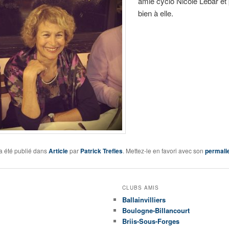
amie cyclo Nicole Lebar e
bien à elle.
a été publié dans
Article
par
Patrick Trefles
. Mettez-le en favori avec son
permali
CLUBS AMIS
Ballainvilliers
Boulogne-Billancourt
Briis-Sous-Forges