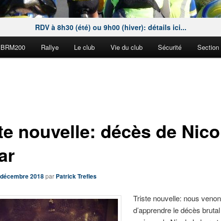
RDV à 8h30 (été) ou 9h00 (hiver): détails ici...
BRM200
Rallye
Le club
Vie du club
Sécurité
Section
te nouvelle: décès de Nico
ar
 décembre 2018
par
Patrick Trefles
Triste nouvelle: nous veno
d’apprendre le décès brutal