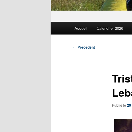
Menu
Accueil
Calendrier 2026
principal
Navigation
←
Précédent
des
articles
Tris
Leb
Publié le
29