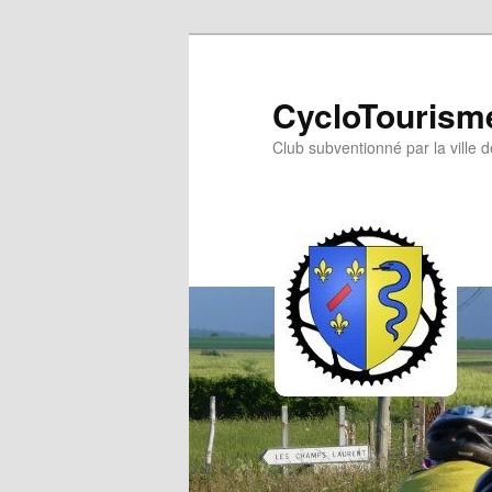
Aller
au
contenu
CycloTourisme
principal
Club subventionné par la ville 