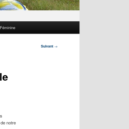
 Féminine
Suivant
→
le
ns
 de notre