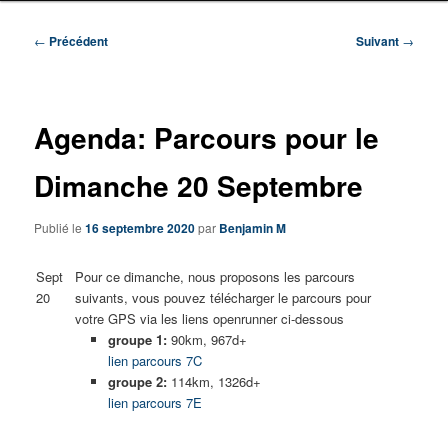
Navigation
←
Précédent
Suivant
→
des
articles
Agenda: Parcours pour le
Dimanche 20 Septembre
Publié le
16 septembre 2020
par
Benjamin M
Sept
Pour ce dimanche, nous proposons les parcours
20
suivants, vous pouvez télécharger le parcours pour
votre GPS via les liens openrunner ci-dessous
groupe 1:
90km, 967d+
lien parcours 7C
groupe 2:
114km, 1326d+
lien parcours 7E