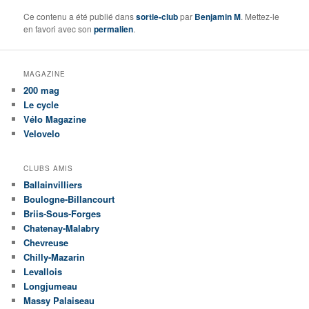
Ce contenu a été publié dans
sortie-club
par
Benjamin M
. Mettez-le
en favori avec son
permalien
.
MAGAZINE
200 mag
Le cycle
Vélo Magazine
Velovelo
CLUBS AMIS
Ballainvilliers
Boulogne-Billancourt
Briis-Sous-Forges
Chatenay-Malabry
Chevreuse
Chilly-Mazarin
Levallois
Longjumeau
Massy Palaiseau