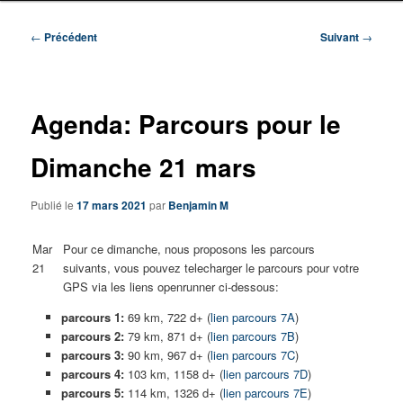
Navigation
←
Précédent
Suivant
→
des
articles
Agenda: Parcours pour le
Dimanche 21 mars
Publié le
17 mars 2021
par
Benjamin M
Mar
Pour ce dimanche, nous proposons les parcours
21
suivants, vous pouvez telecharger le parcours pour votre
GPS via les liens openrunner ci-dessous:
parcours 1:
69 km, 722 d+ (
lien parcours 7A
)
parcours 2:
79 km, 871 d+ (
lien parcours 7B
)
parcours 3:
90 km, 967 d+ (
lien parcours 7C
)
parcours 4:
103 km, 1158 d+ (
lien parcours 7D
)
parcours 5:
114 km, 1326 d+ (
lien parcours 7E
)