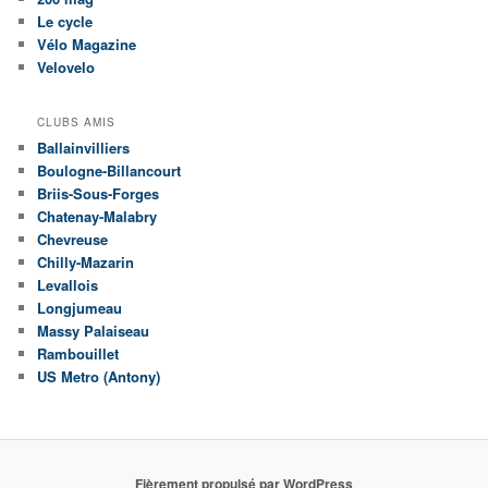
Le cycle
Vélo Magazine
Velovelo
CLUBS AMIS
Ballainvilliers
Boulogne-Billancourt
Briis-Sous-Forges
Chatenay-Malabry
Chevreuse
Chilly-Mazarin
Levallois
Longjumeau
Massy Palaiseau
Rambouillet
US Metro (Antony)
Fièrement propulsé par WordPress