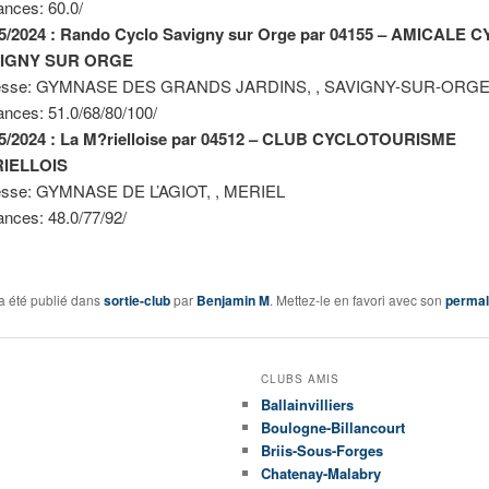
ances: 60.0/
05/2024 : Rando Cyclo Savigny sur Orge par 04155 – AMICALE 
IGNY SUR ORGE
esse: GYMNASE DES GRANDS JARDINS, , SAVIGNY-SUR-ORG
ances: 51.0/68/80/100/
05/2024 : La M?rielloise par 04512 – CLUB CYCLOTOURISME
IELLOIS
esse: GYMNASE DE L’AGIOT, , MERIEL
ances: 48.0/77/92/
a été publié dans
sortie-club
par
Benjamin M
. Mettez-le en favori avec son
permal
CLUBS AMIS
Ballainvilliers
Boulogne-Billancourt
Briis-Sous-Forges
Chatenay-Malabry