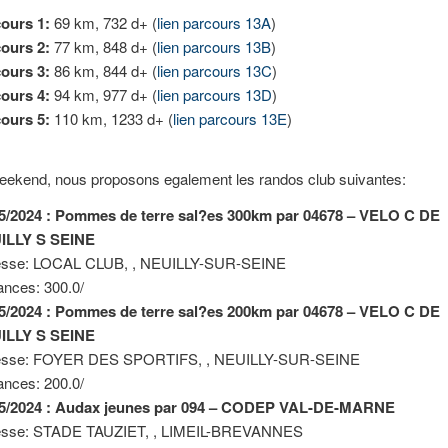
ours 1:
69 km, 732 d+ (
lien parcours 13A
)
ours 2:
77 km, 848 d+ (
lien parcours 13B
)
ours 3:
86 km, 844 d+ (
lien parcours 13C
)
ours 4:
94 km, 977 d+ (
lien parcours 13D
)
ours 5:
110 km, 1233 d+ (
lien parcours 13E
)
eekend, nous proposons egalement les randos club suivantes:
05/2024 : Pommes de terre sal?es 300km par 04678 – VELO C DE
ILLY S SEINE
esse: LOCAL CLUB, , NEUILLY-SUR-SEINE
ances: 300.0/
05/2024 : Pommes de terre sal?es 200km par 04678 – VELO C DE
ILLY S SEINE
esse: FOYER DES SPORTIFS, , NEUILLY-SUR-SEINE
ances: 200.0/
05/2024 : Audax jeunes par 094 – CODEP VAL-DE-MARNE
esse: STADE TAUZIET, , LIMEIL-BREVANNES