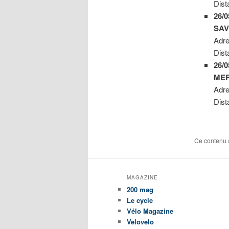
Dist
26/
SAV
Adr
Dist
26/
MER
Adr
Dist
Ce contenu 
MAGAZINE
200 mag
Le cycle
Vélo Magazine
Velovelo