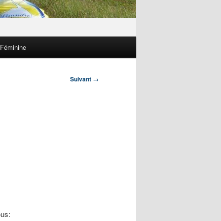
 Féminine
Suivant
→
ous: