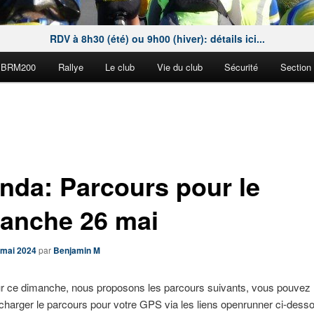
RDV à 8h30 (été) ou 9h00 (hiver): détails ici...
BRM200
Rallye
Le club
Vie du club
Sécurité
Section
nda: Parcours pour le
anche 26 mai
 mai 2024
par
Benjamin M
r ce dimanche, nous proposons les parcours suivants, vous pouvez
echarger le parcours pour votre GPS via les liens openrunner ci-dess