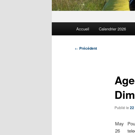
Menu
Accueil
Calendrier 2026
principal
Navigation
←
Précédent
des
articles
Age
Dim
Publié le
22
May
Pou
26
tel