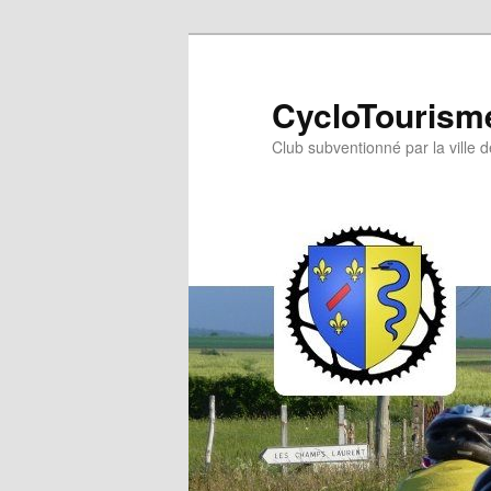
Aller
au
contenu
CycloTourisme
principal
Club subventionné par la ville 