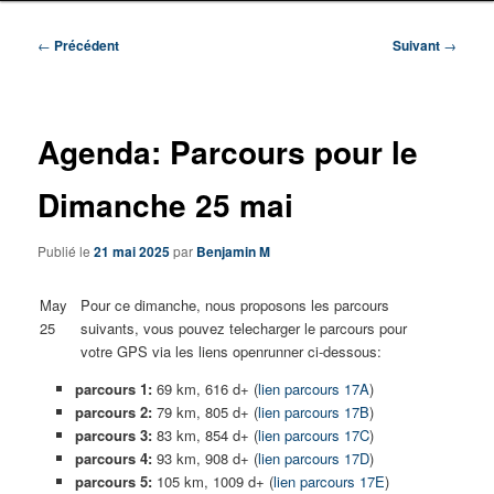
Navigation
←
Précédent
Suivant
→
des
articles
Agenda: Parcours pour le
Dimanche 25 mai
Publié le
21 mai 2025
par
Benjamin M
May
Pour ce dimanche, nous proposons les parcours
25
suivants, vous pouvez telecharger le parcours pour
votre GPS via les liens openrunner ci-dessous:
parcours 1:
69 km, 616 d+ (
lien parcours 17A
)
parcours 2:
79 km, 805 d+ (
lien parcours 17B
)
parcours 3:
83 km, 854 d+ (
lien parcours 17C
)
parcours 4:
93 km, 908 d+ (
lien parcours 17D
)
parcours 5:
105 km, 1009 d+ (
lien parcours 17E
)