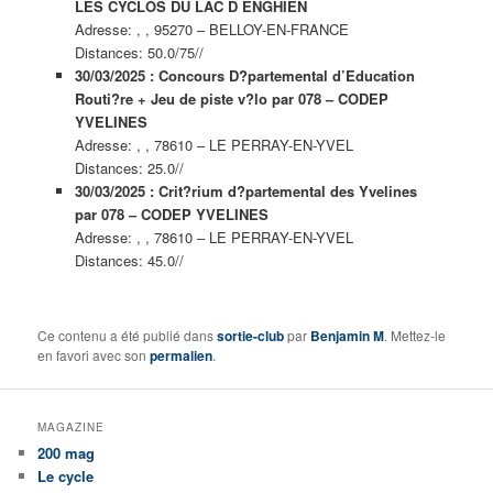
LES CYCLOS DU LAC D ENGHIEN
Adresse: , , 95270 – BELLOY-EN-FRANCE
Distances: 50.0/75//
30/03/2025 : Concours D?partemental d’Education
Routi?re + Jeu de piste v?lo par 078 – CODEP
YVELINES
Adresse: , , 78610 – LE PERRAY-EN-YVEL
Distances: 25.0//
30/03/2025 : Crit?rium d?partemental des Yvelines
par 078 – CODEP YVELINES
Adresse: , , 78610 – LE PERRAY-EN-YVEL
Distances: 45.0//
Ce contenu a été publié dans
sortie-club
par
Benjamin M
. Mettez-le
en favori avec son
permalien
.
MAGAZINE
200 mag
Le cycle