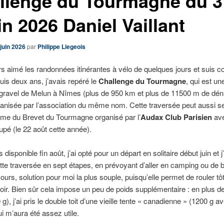
llenge du Tourmagne du 3
in 2026 Daniel Vaillant
juin 2026
par
Philippe Liegeois
urs aimé les randonnées itinérantes à vélo de quelques jours et suis c
uis deux ans, j’avais repéré le
Challenge du Tourmagne
, qui est u
gravel de Melun à Nîmes (plus de 950 km et plus de 11500 m de dén
rganisée par l’association du même nom. Cette traversée peut aussi se
rme du Brevet du Tourmagne organisé par l’
Audax Club Parisien
av
upé (le 22 août cette année).
 disponible fin août, j’ai opté pour un départ en solitaire début juin et j
ette traversée en sept étapes, en prévoyant d’aller en camping ou de 
cours, solution pour moi la plus souple, puisqu’elle permet de rouler tôt
 soir. Bien sûr cela impose un peu de poids supplémentaire : en plus d
g), j’ai pris le double toit d’une vieille tente « canadienne » (1200 g 
ui m’aura été assez utile.