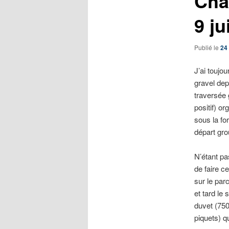
Cha
9 ju
Publié le
24 
J’ai toujo
gravel dep
traversée 
positif) o
sous la fo
départ gro
N’étant pas
de faire c
sur le par
et tard le
duvet (750 
piquets) q