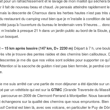
ait pour un rafraichissement et le lavage de mon maillot qui séchera bi
r il fait de nouveau beau et chaud. Je pensais atteindre rapidement l
 mais la descente de Charroux dans les herbes hautes n’est pas très 
du restaurant du camping veut bien que je m’installe à condition de l
entité jusqu’à l’ouverture du bureau le lendemain vers 9 heures… donc
 m’installe à presque 21 h dans un jardin public au bord de la Sioule,
 un bosquet.
l – 15 km après Issoire (147 km, D+ 2230 m)
Départ à 7 h, une boul
rès vite je trouve des pentes raides et des chemins bien caillouteux.
descentes je me dis que nos vélos sont solides pour supporter ce qu’i
Attention si la sacoche de guidon n’est pas bien fermée, je perdrai 
e.
je me suis arrêté car une partie de mon déjeuner a été éjectée sur un
pé par un vététiste qui est sur la
GTMC
(Grande Traversée du Massif
s parcourue en 2009 de Clermont-Ferrand à Montpellier. Nous bavar
 échangeons sur la qualité des chemins que nous empruntons. Bien 
ssif Central est bien là, avec ses volcans, en particulier le Puy de Dô