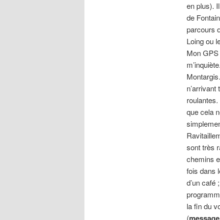
en plus). I
de Fontain
parcours 
Loing ou le
Mon GPS en
m’inquiète
Montargis
n’arrivant
roulantes.
que cela n
simplement
Ravitaille
sont très 
chemins e
fois dans 
d’un café 
programme,
la fin du 
(
message 