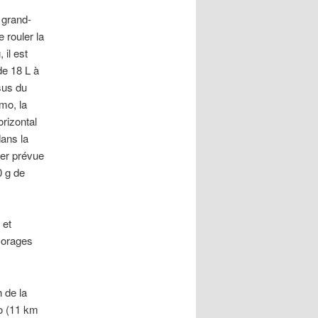
 grand-
 rouler la
 il est
de 18 L à
ssus du
mo, la
orizontal
ans la
ier prévue
0 g de
 et
x orages
 de la
lo (11 km