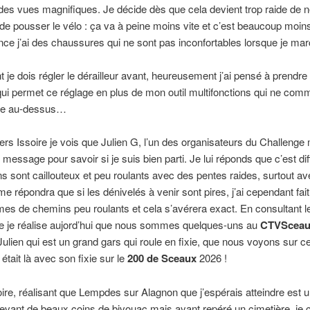
des vues magnifiques. Je décide dès que cela devient trop raide de 
t de pousser le vélo : ça va à peine moins vite et c’est beaucoup moins
nce j’ai des chaussures qui ne sont pas inconfortables lorsque je mar
 je dois régler le dérailleur avant, heureusement j’ai pensé à prendre l
qui permet ce réglage en plus de mon outil multifonctions qui ne co
ille au-dessus…
ers Issoire je vois que Julien G, l’un des organisateurs du Challenge
message pour savoir si je suis bien parti. Je lui réponds que c’est diff
s sont caillouteux et peu roulants avec des pentes raides, surtout av
me répondra que si les dénivelés à venir sont pires, j’ai cependant fait
mes de chemins peu roulants et cela s’avérera exact. En consultant le
 je réalise aujord’hui que nous sommes quelques-uns au
CTVSceau
Julien qui est un grand gars qui roule en fixie, que nous voyons sur ce
l était là avec son fixie sur le
200 de Sceaux
2026 !
ire, réalisant que Lempdes sur Alagnon que j’espérais atteindre est u
evant de beaux coins de bivouac mais ayant repéré un cimetière, je 