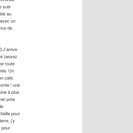
e suis
ble au
e avec un
ence de
0.J’arrive
fé (assez
ne route
rrée. Un
un café.
monte ! une
mine à plus
ner près
de
taille pour
rre, j’y
e pour