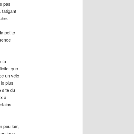
ne pas
 fatigant
che.
a petite
mmence
 m’a
icile, que
ec un vélo
 le plus
 site du
x
à
rtains
n peu loin,
continue