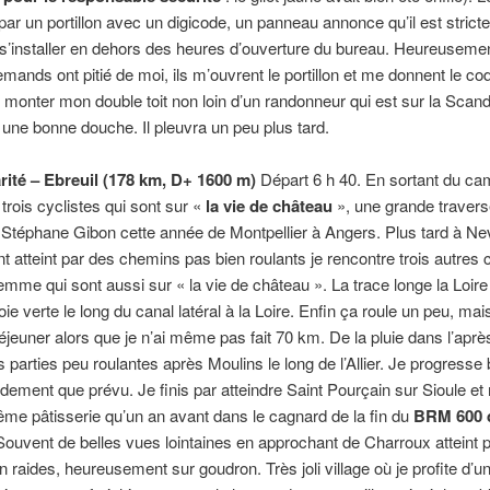
par un portillon avec un digicode, un panneau annonce qu’il est stric
e s’installer en dehors des heures d’ouverture du bureau. Heureuseme
emands ont pitié de moi, ils m’ouvrent le portillon et me donnent le c
monter mon double toit non loin d’un randonneur qui est sur la Scand
 une bonne douche. Il pleuvra un peu plus tard.
rité – Ebreuil (178 km, D+ 1600 m)
Départ 6 h 40. En sortant du ca
trois cyclistes qui sont sur «
la vie de château
», une grande traver
Stéphane Gibon cette année de Montpellier à Angers. Plus tard à Ne
ent atteint par des chemins pas bien roulants je rencontre trois autres 
emme qui sont aussi sur « la vie de château ». La trace longe la Loire
voie verte le long du canal latéral à la Loire. Enfin ça roule un peu, mais
éjeuner alors que je n’ai même pas fait 70 km. De la pluie dans l’aprè
 parties peu roulantes après Moulins le long de l’Allier. Je progress
dement que prévu. Je finis par atteindre Saint Pourçain sur Sioule et
me pâtisserie qu’un an avant dans le cagnard de la fin du
BRM 600 
Souvent de belles vues lointaines en approchant de Charroux atteint 
n raides, heureusement sur goudron. Très joli village où je profite d’un