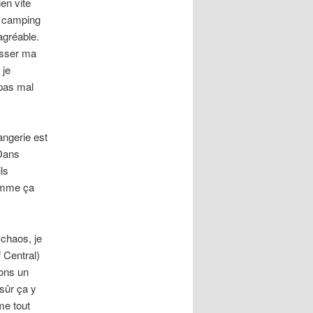
en vite
e camping
agréable.
aisser ma
 je
 pas mal
angerie est
 Dans
ls
comme ça
 chaos, je
 Central)
dons un
sûr ça y
me tout