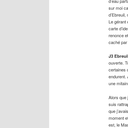
d’eau parf
sur moi ca
d’Ebreuil,
Le gérant 
carte d’id
renonce et
caché par
J3 Ebreui
ouverte. T
certaines 
endurent. 
une mitain
Alors que 
suis rattra
que j’avai
moment et
est, le Ma