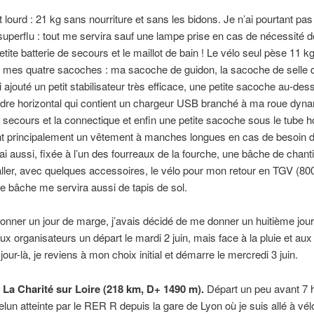
t lourd : 21 kg sans nourriture et sans les bidons. Je n’ai pourtant pas
uperflu : tout me servira sauf une lampe prise en cas de nécessité de
etite batterie de secours et le maillot de bain ! Le vélo seul pèse 11 kg,
r mes quatre sacoches : ma sacoche de guidon, la sacoche de selle 
ai ajouté un petit stabilisateur très efficace, une petite sacoche au-de
dre horizontal qui contient un chargeur USB branché à ma roue dyna
e secours et la connectique et enfin une petite sacoche sous le tube h
nt principalement un vêtement à manches longues en cas de besoin d
’ai aussi, fixée à l’un des fourreaux de la fourche, une bâche de chant
ler, avec quelques accessoires, le vélo pour mon retour en TGV (80
tte bâche me servira aussi de tapis de sol.
nner un jour de marge, j’avais décidé de me donner un huitième jour
x organisateurs un départ le mardi 2 juin, mais face à la pluie et au
our-là, je reviens à mon choix initial et démarre le mercredi 3 juin.
 La Charité sur Loire (218 km, D+ 1490 m).
Départ un peu avant 7 h
lun atteinte par le RER R depuis la gare de Lyon où je suis allé à vé