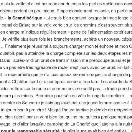
l a plu la veille et c’est heureux car du coup les parties sableuses dans
ebleau portent un peu mieux. Etape globalement roulante, en partie su
de «
la Scandibérique
». Je suis bien content lorsque la trace longe l
 canal de Briare sur la voie verte ; sur les chemins c’est souvent plus d
 charge m’indique régulièrement « perte de l’alimentation extérieure
. Je vérifie plusieurs fois les branchements, achète un nouveau câble
… Finalement je réussirai à toujours charger mon téléphone et mo
 toutefois pas à atteindre la charge complète sur les deux étapes les 
 Dans l’après-midi un bruit de transmission me préoccupe aussi et je
e va pas être très agréable de rouler sept jours avec ce bruit. En fait c
 la roue arrière que je n’ai pas assez serrée lorsque j’ai changé de p
ment à Chatillon sur Loire car après ce sera trop tard. Les abords de 
raides même sur la route et comme cela ne suffit pas, la trace prend 
ncore plus raides. Première poussée du vélo le long du cimetière… 
le centre de Sancerre je suis applaudi par une jeune femme assise à l
; toujours bon à prendre ! Malgré l’heure tardive je décide de respect
 bien ralenti par un vent bien fort qui ne me quittera pratiquement pa
voyage, et d’aller jusqu’au camping de La Charité que j’atteins à la nui
pour le responsable sécurité
: le gilet jaune avait bien été enfilé).