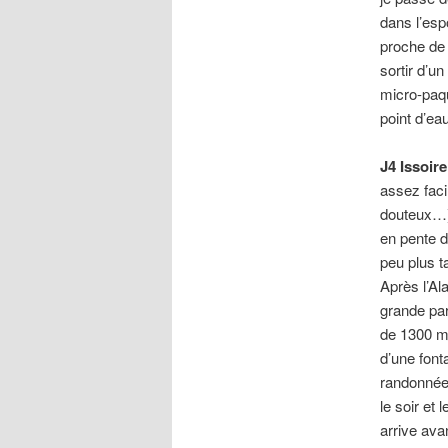
dans l’esp
proche de 
sortir d’u
micro-paqu
point d’eau
J4 Issoir
assez faci
douteux…).
en pente do
peu plus t
Après l’Al
grande par
de 1300 m
d’une font
randonnée 
le soir et
arrive avan