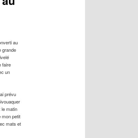
 au
onverti au
ne grande
ivelé
 faire
ec un
’ai prévu
bivouaquer
 le matin
e mon petit
avec mats et