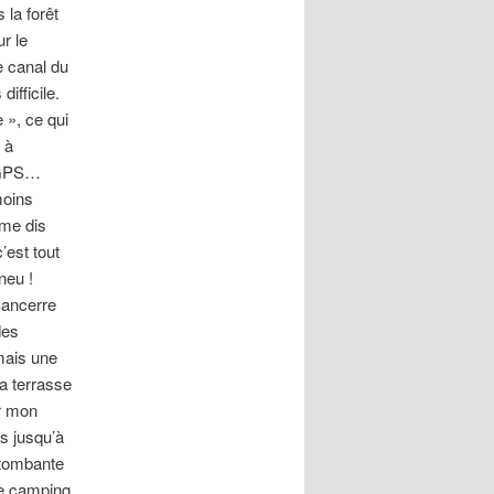
 la forêt
r le
e canal du
ifficile.
 », ce qui
 à
n GPS…
moins
 me dis
’est tout
neu !
Sancerre
des
mais une
a terrasse
er mon
s jusqu’à
t tombante
 Le camping