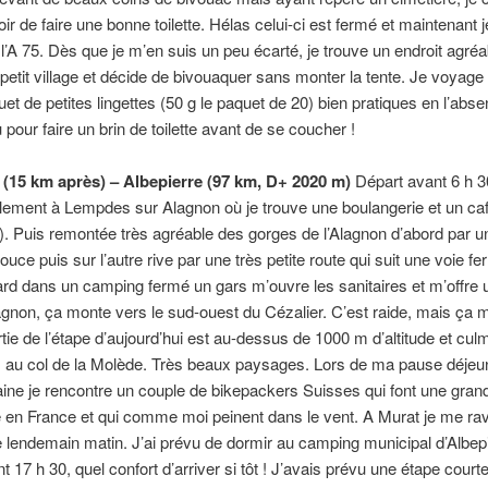
oir de faire une bonne toilette. Hélas celui-ci est fermé et maintenant j
l’A 75. Dès que je m’en suis un peu écarté, je trouve un endroit agréa
n petit village et décide de bivouaquer sans monter la tente. Je voyag
et de petites lingettes (50 g le paquet de 20) bien pratiques en l’abs
 pour faire un brin de toilette avant de se coucher !
e (15 km après) – Albepierre (97 km, D+ 2020 m)
Départ avant 6 h 3
lement à Lempdes sur Alagnon où je trouve une boulangerie et un ca
 Puis remontée très agréable des gorges de l’Alagnon d’abord par u
uce puis sur l’autre rive par une très petite route qui suit une voie fe
ard dans un camping fermé un gars m’ouvre les sanitaires et m’offre 
agnon, ça monte vers le sud-ouest du Cézalier. C’est raide, mais ça 
tie de l’étape d’aujourd’hui est au-dessus de 1000 m d’altitude et cul
 au col de la Molède. Très beaux paysages. Lors de ma pause déjeu
aine je rencontre un couple de bikepackers Suisses qui font une gran
en France et qui comme moi peinent dans le vent. A Murat je me ravi
 le lendemain matin. J’ai prévu de dormir au camping municipal d’Albepie
t 17 h 30, quel confort d’arriver si tôt ! J’avais prévu une étape court