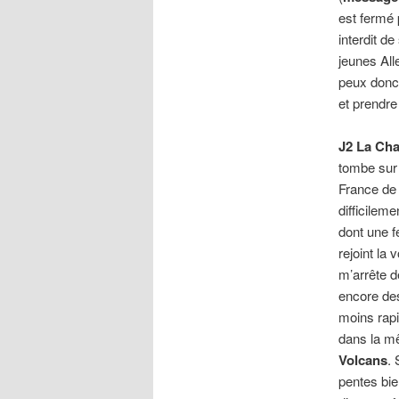
est fermé 
interdit d
jeunes All
peux donc 
et prendre
J2 La Cha
tombe sur 
France de 
difficilem
dont une f
rejoint la 
m’arrête d
encore des
moins rapi
dans la mê
Volcans
. 
pentes bie