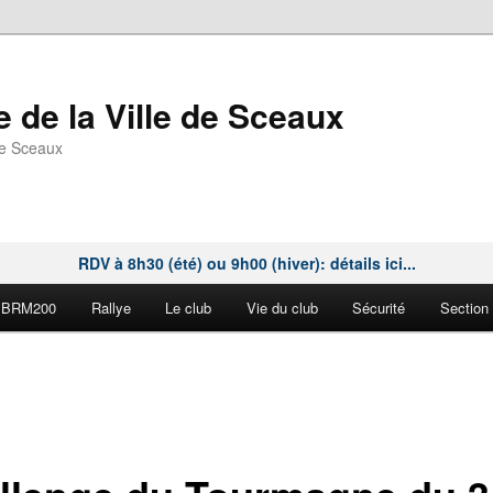
 de la Ville de Sceaux
de Sceaux
RDV à 8h30 (été) ou 9h00 (hiver): détails ici...
BRM200
Rallye
Le club
Vie du club
Sécurité
Section