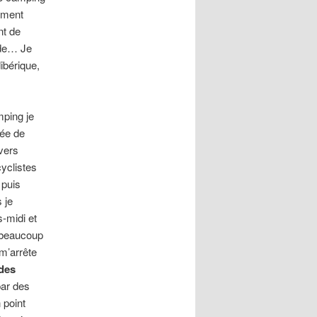
tement
nt de
ode… Je
ibérique,
mping je
sée de
vers
cyclistes
 puis
 je
s-midi et
e beaucoup
 m’arrête
des
par des
 point