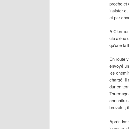
proche et 
insister e
et par cha
A Clermont
clé alène 
qu’une ta
En route v
envoyé un 
les chemin
chargé. Il 
dur en ter
Tourmagne
connaitre 
brevets ; i
Après Isso
je passe d