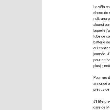
Le vélo es
chose de s
nuit, une p
alourdi pa
laquelle j’
tube de ca
batterie d
qui contie
journée. J
pour embal
plus) ; ce
Pour me do
annoncé au
prévus ce j
J1 Melun-
gare de Me