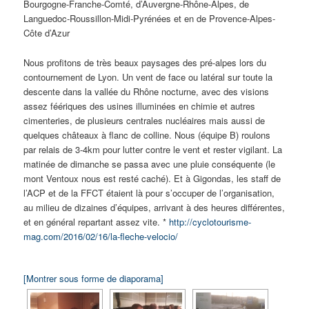
Bourgogne-Franche-Comté, d’Auvergne-Rhône-Alpes, de
Languedoc-Roussillon-Midi-Pyrénées et en de Provence-Alpes-
Côte d’Azur
Nous profitons de très beaux paysages des pré-alpes lors du
contournement de Lyon. Un vent de face ou latéral sur toute la
descente dans la vallée du Rhône nocturne, avec des visions
assez féériques des usines illuminées en chimie et autres
cimenteries, de plusieurs centrales nucléaires mais aussi de
quelques châteaux à flanc de colline. Nous (équipe B) roulons
par relais de 3-4km pour lutter contre le vent et rester vigilant. La
matinée de dimanche se passa avec une pluie conséquente (le
mont Ventoux nous est resté caché). Et à Gigondas, les staff de
l’ACP et de la FFCT étaient là pour s’occuper de l’organisation,
au milieu de dizaines d’équipes, arrivant à des heures différentes,
et en général repartant assez vite. *
http://cyclotourisme-
mag.com/2016/02/16/la-fleche-velocio/
[Montrer sous forme de diaporama]