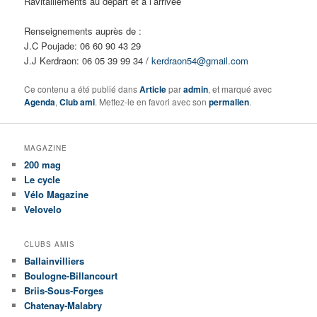
Ravitaillements au départ et à l’arrivée
Renseignements auprès de :
J.C Poujade: 06 60 90 43 29
J.J Kerdraon: 06 05 39 99 34 /
kerdraon54@gmail.com
Ce contenu a été publié dans
Article
par
admin
, et marqué avec
Agenda
,
Club ami
. Mettez-le en favori avec son
permalien
.
MAGAZINE
200 mag
Le cycle
Vélo Magazine
Velovelo
CLUBS AMIS
Ballainvilliers
Boulogne-Billancourt
Briis-Sous-Forges
Chatenay-Malabry