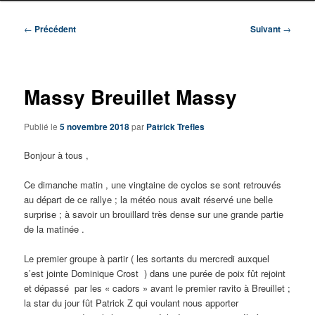
Navigation
←
Précédent
Suivant
→
des
articles
Massy Breuillet Massy
Publié le
5 novembre 2018
par
Patrick Trefles
Bonjour à tous ,
Ce dimanche matin , une vingtaine de cyclos se sont retrouvés
au départ de ce rallye ; la météo nous avait réservé une belle
surprise ; à savoir un brouillard très dense sur une grande partie
de la matinée .
Le premier groupe à partir ( les sortants du mercredi auxquel
s’est jointe Dominique Crost ) dans une purée de poix fût rejoint
et dépassé par les « cadors » avant le premier ravito à Breuillet ;
la star du jour fût Patrick Z qui voulant nous apporter