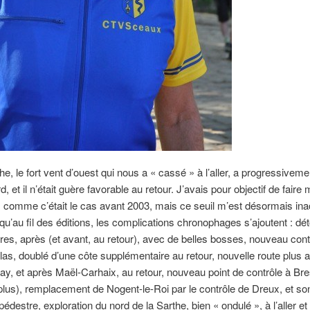
e, le fort vent d’ouest qui nous a « cassé » à l’aller, a progressiveme
d, et il n’était guère favorable au retour. J’avais pour objectif de faire
 comme c’était le cas avant 2003, mais ce seuil m’est désormais ina
e qu’au fil des éditions, les complications chronophages s’ajoutent : dé
es, après (et avant, au retour), avec de belles bosses, nouveau cont
las, doublé d’une côte supplémentaire au retour, nouvelle route plus 
ay, et après Maël-Carhaix, au retour, nouveau point de contrôle à Bre
lus), remplacement de Nogent-le-Roi par le contrôle de Dreux, et so
édestre, exploration du nord de la Sarthe, bien « ondulé », à l’aller et 