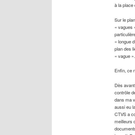
à la place
Sur le plan
« vagues »
particuliè
« longue d
plan des li
« vague ».
Enfin, ce 
Dès avant 
contrôle 
dans ma v
aussi eu l
CTVS a com
meilleurs 
documents,