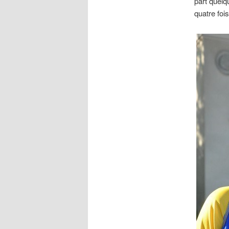
part quelq
quatre fois