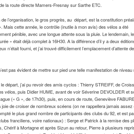
 de la route directe Mamers-Fresnay sur Sarthe ETC.
 de l’organisation, le gros progrès, au départ, est la constitution préa
. Mais cette année, le contrôle (inutile à mon avis) des vélos a été
rement pénible, avec une longue attente sous la pluie. Le lendemain, l
urée » était déjà complet à 16H30. A la différence d’il y a deux éditio
eux n’était fourni, et j’ai trouvé difficilement l’emplacement d’attente 
n’est pas évident de mettre sur pied une telle manifestation de niveau 
le départ, j’ai pu revoir des amis cyclos : Thierry STREIFF, de Croiss
des vélos, puis Didier HUME, avant de voir Séverine DEVOLDER et s
ague (« G », de 17h30), puis, en cours de route, Geneviève FABUREL
a joie de croiser de nombreux scéens (on ne rappellera jamais assez 
pté le plus grand nombre de participants des clubs du 92, et est pa
clubs franciliens, voire nationaux) : Serge et Patrick à la remise des p
 Chérif à Mortagne et après Sizun au retour, Pierre à plusieurs repr