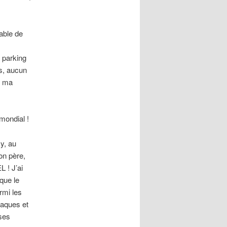
lable de
e parking
ns,
aucun
de ma
mondial !
y, au
on père,
 ! J’ai
que le
rmi les
laques et
ises