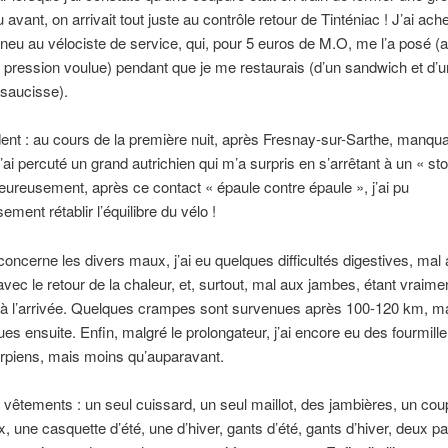
 avant, on arrivait tout juste au contrôle retour de Tinténiac ! J’ai ach
eu au vélociste de service, qui, pour 5 euros de M.O, me l’a posé (
 pression voulue) pendant que je me restaurais (d’un sandwich et d’
 saucisse).
dent : au cours de la première nuit, après Fresnay-sur-Sarthe, manqu
j’ai percuté un grand autrichien qui m’a surpris en s’arrêtant à un « st
eureusement, après ce contact « épaule contre épaule », j’ai pu
ment rétablir l’équilibre du vélo !
concerne les divers maux, j’ai eu quelques difficultés digestives, mal
 avec le retour de la chaleur, et, surtout, mal aux jambes, étant vraime
 à l’arrivée. Quelques crampes sont survenues après 100-120 km, ma
es ensuite. Enfin, malgré le prolongateur, j’ai encore eu des fourmil
rpiens, mais moins qu’auparavant.
vêtements : un seul cuissard, un seul maillot, des jambières, un cou
x, une casquette d’été, une d’hiver, gants d’été, gants d’hiver, deux pa