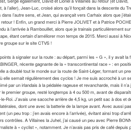
est, Serge également, David et Lionel à Villaines au retour (et David,
, à l’aller), Jean-Luc, croisé alors qu’il fonçait dans la descente du T
s dans l’autre sens, et Jean, qui avançait vers Carhaix alors que j’étai
retour ! Enfin, un grand merci à Pierre JOLIVET et à Patrice POCHE
du à l’arrivée à Rambouillet, alors que je trainais particulièrement sur
tape, étant certain d’améliorer mon temps de 2015. Merci aussi à Nico
re groupe sur le site CTVS !
oints à signaler sur la route : au départ, parmi les « G », il y avait l
INGER, récente gagnante de la « transcontinental race » : en positi
, elle a doublé tout le monde sur la route de Saint-Léger, formant un pr
ù elle semait régulièrement des cyclos ! Je me suis accroché à un 
imé par un irlandais à la pédalée rageuse et revancharde, mais il n’a
r le premier groupe, resté longtemps à 4 ou 500 m, avant de disparaît
le-Roi. J’avais une sacoche arrière de 4,5 kg, un petit sac à dos et d
atérales, dont une avec la batterie de la lampe avant. Avec aussi pa
ent (un peu trop : j’en avais encore à l’arrivée), évitant ainsi trop d’ar
rs contrôles. A Villaines la Juhel, j’ai causé un peu avec Pierre BO
naliste à « cyclist », notamment. Je n’avais pas pris de café depuis 