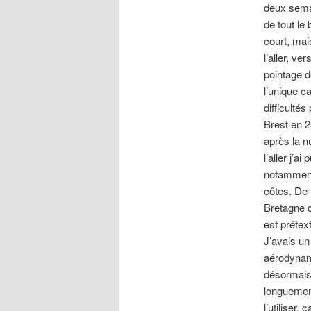
deux semai
de tout le 
court, mai
l’aller, v
pointage d
l’unique ca
difficultés
Brest en 2
après la n
l’aller j’
notamment,
côtes. De 
Bretagne c
est prétex
J’avais un
aérodynami
désormais 
longuemen
l’utiliser,