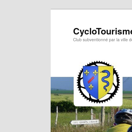
Aller
au
contenu
CycloTourisme
principal
Club subventionné par la ville 