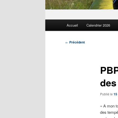
Menu
Accueil
Calendrier 2026
principal
Navigation
←
Précédent
des
articles
PBP
des 
Publié le
15
« A mon to
des tempér