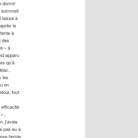
e dormir
un sommeil
i laissé à
 après le
ttente à
t des
ré » à
est apparu
ors qu’à
déac,
s les
ou en
tour, tout
efficacité
» ,
, j’avais
i pas eu à
rosse hernie