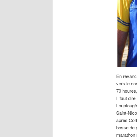
En revanch
vers le nor
70 heures,
Il faut dir
Loupfougèr
Saint-Nico
après Corl
bosse de p
marathon p