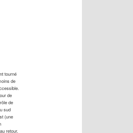
nt tourné
 moins de
ccessible.
tour de
rôle de
au sud
st (une
n
au retour,