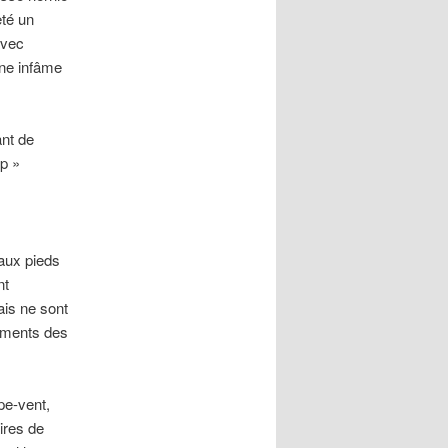
eté un
avec
une infâme
ant de
op »
 aux pieds
nt
is ne sont
lements des
pe-vent,
ires de