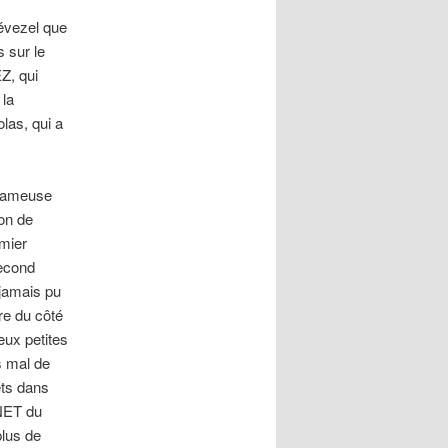
révezel que
s sur le
Z, qui
 la
las, qui a
a fameuse
on de
emier
second
 jamais pu
re du côté
eux petites
s mal de
rêts dans
NNET du
plus de