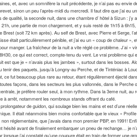
nes, et, avec un somnifère la nuit précédente, je n’ai pas eu envie d
brevet, sinon un peu l’après-midi du mercredi. Il faut dire que j’ai eu 
s de qualité, la seconde nuit, dans une chambre d’ hôtel à Sizun : j’y a
ers 21h, une partie de mon chargement, et y suis resté de 1h15 à 6h15,
e Brest (soit 72 km après). Au self de Brest, avec Pierre et Serge, l’a
isse était particulièrement pénible, et j’ai eu un « coup de chaleur », e
 pour manger. La fraîcheur de la nuit a vite réglé ce problème. J’ai « vi
8H30, ce qui est correct, compte-tenu du vent. Le vrai problème qui 
uit est que je « n’avais plus les jambes », surtout dans les bosses. Al
ai pu tenir des paquets, jusqu’à Longny-au Perche, et de Tinténiac à Lou
 ce fut beaucoup plus rare au retour, étant régulièrement éjecté dan
toutes façons, dans les secteurs les plus vallonnés, dans le Perche 
entrale, je préfère rouler seul, à mon rythme. Dans la 3eme nuit, au re
te à arrêt, notamment les nombreux stands offrant du café.
 prolongateur de guidon, qui soulage bien les mains et est d’une réelle 
que. Il était néanmoins bien moins confortable que le vieux « Profile 
non réglementaire, que j’avais dans mon premier PBP, en 1991! Enfin
t hésité avant de finalement embarquer un pneu de rechange… je n’a
 car lorsque j’ai constaté qu’une coupure était en train de former une g