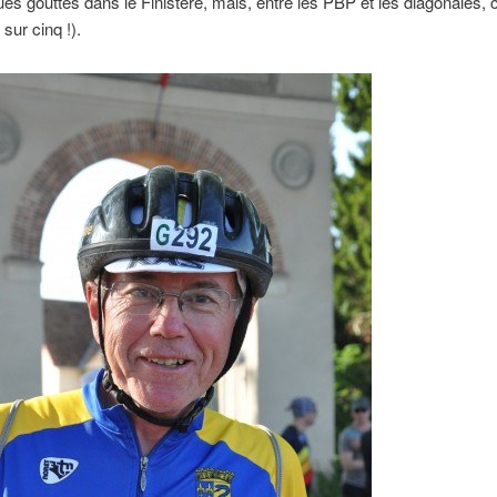
ues gouttes dans le Finistère, mais, entre les PBP et les diagonales, c
 sur cinq !).