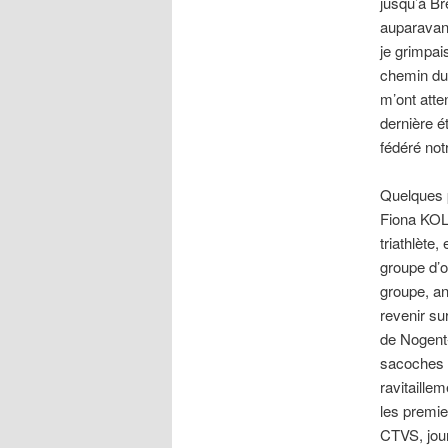
jusqu’à Br
auparavant
je grimpai
chemin du 
m’ont atten
dernière é
fédéré not
Quelques p
Fiona KOLB
triathlète
groupe d’o
groupe, an
revenir su
de Nogent-
sacoches l
ravitaillem
les premie
CTVS, jour