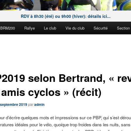
RDV à 8h30 (été) ou 9h00 (hiver): détails ici...
BRM200
Rallye
Le club
Vie du club
Sécurité
Section
2019 selon Bertrand, « rev
amis cyclos » (récit)
 septembre 2019
par
admin
ur d’écrire quelques mots et impressions sur ce PBP, qui s’est déro
atures idéales pour le vélo, quoique trop froides dans les nuits, sans 