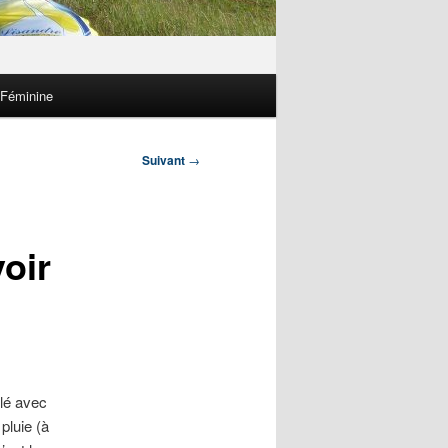
 Féminine
Suivant
→
oir
ulé avec
pluie (à