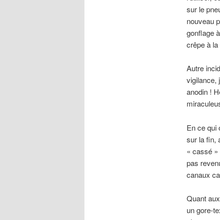
sur le pneu
nouveau pn
gonflage à
crêpe à la
Autre inci
vigilance, 
anodin ! H
miraculeuse
En ce qui 
sur la fin,
« cassé »
pas revenu
canaux ca
Quant aux 
un gore-te