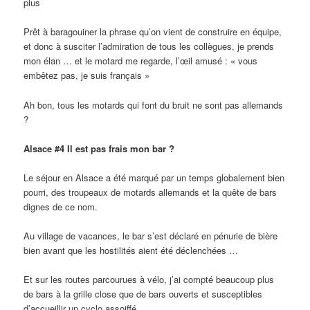
plus
Prêt à baragouiner la phrase qu’on vient de construire en équipe,
et donc à susciter l’admiration de tous les collègues, je prends
mon élan … et le motard me regarde, l’œil amusé : « vous
embêtez pas, je suis français »
Ah bon, tous les motards qui font du bruit ne sont pas allemands
?
Alsace #4 Il est pas frais mon bar ?
Le séjour en Alsace a été marqué par un temps globalement bien
pourri, des troupeaux de motards allemands et la quête de bars
dignes de ce nom.
Au village de vacances, le bar s’est déclaré en pénurie de bière
bien avant que les hostilités aient été déclenchées …
Et sur les routes parcourues à vélo, j’ai compté beaucoup plus
de bars à la grille close que de bars ouverts et susceptibles
d’accueillir un cyclo assoiffé.