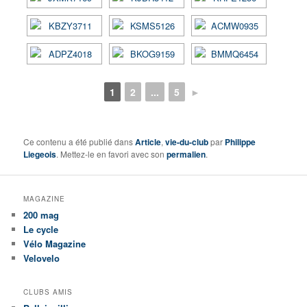
1
2
...
5
►
Ce contenu a été publié dans
Article
,
vie-du-club
par
Philippe
Liegeois
. Mettez-le en favori avec son
permalien
.
MAGAZINE
200 mag
Le cycle
Vélo Magazine
Velovelo
CLUBS AMIS