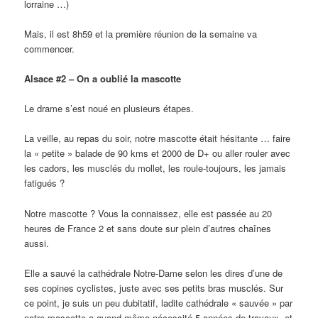
lorraine …)
Mais, il est 8h59 et la première réunion de la semaine va
commencer.
Alsace #2 – On a oublié la mascotte
Le drame s’est noué en plusieurs étapes.
La veille, au repas du soir, notre mascotte était hésitante … faire
la « petite » balade de 90 kms et 2000 de D+ ou aller rouler avec
les cadors, les musclés du mollet, les roule-toujours, les jamais
fatigués ?
Notre mascotte ? Vous la connaissez, elle est passée au 20
heures de France 2 et sans doute sur plein d’autres chaînes
aussi.
Elle a sauvé la cathédrale Notre-Dame selon les dires d’une de
ses copines cyclistes, juste avec ses petits bras musclés. Sur
ce point, je suis un peu dubitatif, ladite cathédrale « sauvée » par
notre mascotte a quand même nécessité 5 années de travaux, et