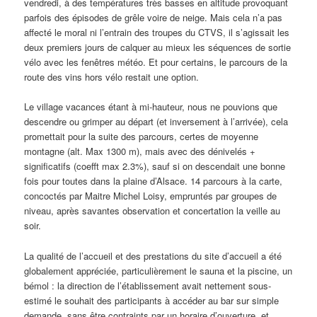
vendredi, à des températures très basses en altitude provoquant
parfois des épisodes de grêle voire de neige. Mais cela n’a pas
affecté le moral ni l’entrain des troupes du CTVS, il s’agissait les
deux premiers jours de calquer au mieux les séquences de sortie
vélo avec les fenêtres météo. Et pour certains, le parcours de la
route des vins hors vélo restait une option.
Le village vacances étant à mi-hauteur, nous ne pouvions que
descendre ou grimper au départ (et inversement à l’arrivée), cela
promettait pour la suite des parcours, certes de moyenne
montagne (alt. Max 1300 m), mais avec des dénivelés +
significatifs (coefft max 2.3%), sauf si on descendait une bonne
fois pour toutes dans la plaine d’Alsace. 14 parcours à la carte,
concoctés par Maitre Michel Loisy, empruntés par groupes de
niveau, après savantes observation et concertation la veille au
soir.
La qualité de l’accueil et des prestations du site d’accueil a été
globalement appréciée, particulièrement le sauna et la piscine, un
bémol : la direction de l’établissement avait nettement sous-
estimé le souhait des participants à accéder au bar sur simple
demande, sans être contraints par un horaire d’ouverture, et