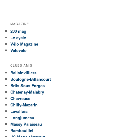
MAGAZINE
200 mag
Le cycle
Vélo Magazine
Velovelo
CLUBS AMIS
Ballainvilliers
Boulogne-Billancourt
Briis-Sous-Forges
Chatenay-Malabry
Chevreuse
Chilly-Mazarin
Levallois
Longjumeau
Massy Palaiseau
Rambouillet
US Metro (Antony)