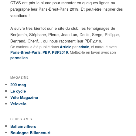
CTVS ont pris la plume pour raconter en quelques lignes ou
paragraphe leur Paris-Brest-Paris 2019. Et peut-être inspirer des
vocations !
A suivre très bientôt sur le site du club, les témoignages de
Benjamin, Stéphane, Pierre, Jean-Luc, Denis, Serge, Philippe,
Bertrand, Chérif… qui nous racontent leur PBP2019.
Ce contenu a été publié dans
Article
par
admin
, et marqué avec
Paris-Brest-Paris
,
PBP
,
PBP2019
. Mettez-le en favori avec son
permalien
.
MAGAZINE
200 mag
Le cycle
Vélo Magazine
Velovelo
CLUBS AMIS
Ballainvilliers
Boulogne-Billancourt