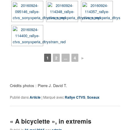
1
2
...
4
►
Crédits photos : Pierre J. David T.
Publié dans
Article
|
Marqué avec
Rallye CTVS
,
Sceaux
« A bicyclette », in extremis
Publié le
par