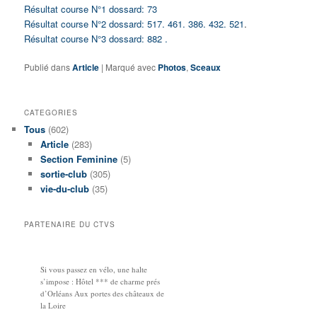
Résultat course N°1 dossard: 73
Résultat course N°2 dossard: 517. 461. 386. 432. 521
.
Résultat course N°3 dossard: 882 .
Publié dans
Article
|
Marqué avec
Photos
,
Sceaux
CATEGORIES
Tous
(602)
Article
(283)
Section Feminine
(5)
sortie-club
(305)
vie-du-club
(35)
PARTENAIRE DU CTVS
Si vous passez en vélo, une halte
s’impose : Hôtel *** de charme prés
d’Orléans Aux portes des châteaux de
la Loire