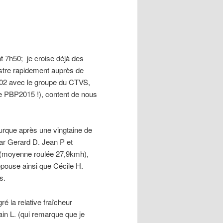
t 7h50; je croise déjà des
istre rapidement auprès de
h02 avec le groupe du CTVS,
de PBP2015 !), content de nous
furque après une vingtaine de
ar Gerard D. Jean P et
 (moyenne roulée 27,9kmh),
épouse ainsi que Cécile H.
s.
é la relative fraîcheur
in L. (qui remarque que je