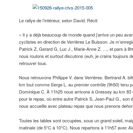
Le rallye de l’intérieur, selon David. Récit:
« Il y a déjà beaucoup de monde quand j’arrive un peu avan
cyclistes en direction de Verrières Le Buisson. Je m’enreg
Patrick Z, Gerard G, Luc J., Marie-Anne Z. …, et pars à 8
nous roulons et surtout discutons (euh, je crains toujours 
retrouver tous.
Nous retrouvons Philippe V. dans Verrières. Bertrand A. bi
km tout comme Serge L. au premier contrôle (9h50) tenu p
Dominique C. À 11h25 nous arrivons à Gressey au km 83
pour le repas, où entre autre Patrick S, Jean-Paul G., son 
nous accueille avec plateau repas que nous prenons dehor
Toutes les tables sont occupées, sous un grand soleil, malgr
matinale (de 5°C à 10°C). Nous repartons à 11h57 avec Ala