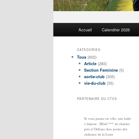
Menu
Accueil
Calendrier 2026
principal
CATEGORIES
Tous
(602)
Article
(283)
Section Feminine
(5)
sortie-club
(305)
vie-du-club
(35)
PARTENAIRE DU CTVS
Si vous passez en vélo, une halte
s’impose : Hôtel *** de charme
prés d’Orléans Aux portes des
châteaux de la Loire