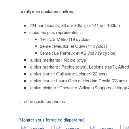
Le rallye en quelques chiffres:
224 participants, 83 sur 80km, et 141 sur 160km
clubs les plus représentés :
1er : US Métro (19 cyclos)
2ème : Meudon et CSM (11 cyclos)
3ème : Le Perreux et AS Jos? (9 cyclos)
la plus méritante : Nicole (ctvs)
le plus méritant : Patrice (ctvs), Leblons (tas?), Alfr
le plus jeune : Guillaume Leigner (22 ans)
la plus jeune : Laura Gelb et Hondad Cecile (23 ans)
le plus éloigné : Chevalier William (Souppes / Loing)
… et en quelques photos:
[Montrer sous forme de diaporama]