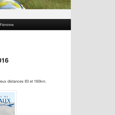
 Féminine
016
deux distances 83 et 160km.