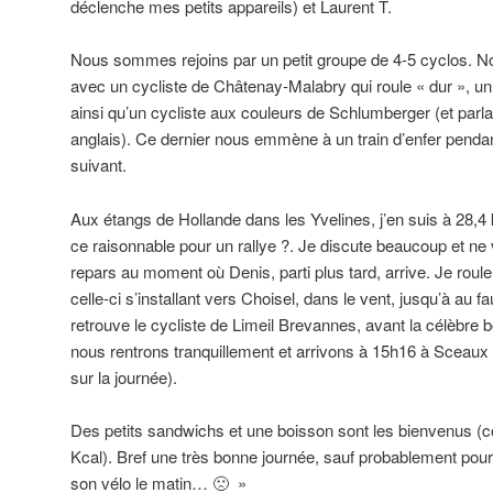
déclenche mes petits appareils) et Laurent T.
Nous sommes rejoins par un petit groupe de 4-5 cyclos. N
avec un cycliste de Châtenay-Malabry qui roule « dur », u
ainsi qu’un cycliste aux couleurs de Schlumberger (et par
anglais). Ce dernier nous emmène à un train d’enfer pendant
suivant.
Aux étangs de Hollande dans les Yvelines, j’en suis à 28,
ce raisonnable pour un rallye ?. Je discute beaucoup et ne v
repars au moment où Denis, parti plus tard, arrive. Je roule
celle-ci s’installant vers Choisel, dans le vent, jusqu’à au fa
retrouve le cycliste de Limeil Brevannes, avant la célèbre b
nous rentrons tranquillement et arrivons à 15h16 à Sceau
sur la journée).
Des petits sandwichs et une boisson sont les bienvenus 
Kcal). Bref une très bonne journée, sauf probablement pour le
son vélo le matin… 🙁 »