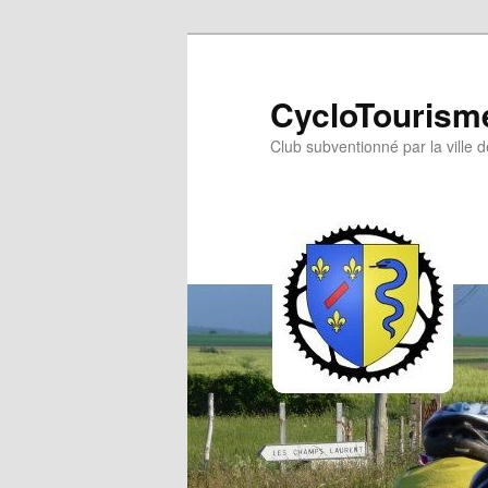
Aller
Aller
au
au
contenu
contenu
CycloTourisme
principal
secondaire
Club subventionné par la ville 