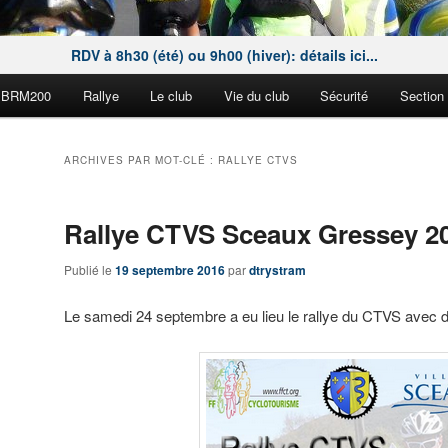
RDV à 8h30 (été) ou 9h00 (hiver): détails ici...
BRM200
Rallye
Le club
Vie du club
Sécurité
Section
ARCHIVES PAR MOT-CLÉ :
RALLYE CTVS
Rallye CTVS Sceaux Gressey 2
Publié le
19 septembre 2016
par
dtrystram
Le samedi 24 septembre a eu lieu le rallye du CTVS avec 